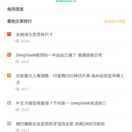
相关报道
最热文章排行
查看排行详情
女骑请注意罩杯尺寸
1
6044
DeepSeek推理到一半说自己饿了 暴露摸鱼日常
2
4645
谷歌重大人事调整：印度裔CEO神话不再 搞AI还得是华裔人
3
才
4017
中文大模型谁最强？千问第一 DeepSeek未进前三
4
3975
姆巴佩新女友是西班牙顶流女星 坐拥2400万粉丝
5
3917