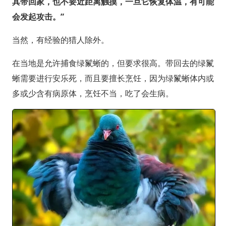
其带回家，也不要近距离触摸，一旦它恢复体温，有可能
会发起攻击。”
当然，有经验的猎人除外。
在当地是允许捕食绿鬣蜥的，但要求很高。带回去的绿鬣
蜥需要进行安乐死，而且要擅长烹饪，因为绿鬣蜥体内或
多或少含有病原体，烹饪不当，吃了会生病。