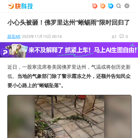
小心头被砸！佛罗里达州“蜥蜴雨”限时回归了
甜瓜MI
2025年11月15日 00:14
0
近日，一股寒流席卷美国佛罗里达州，气温或将创历史新
低。
当地的气象部门除了警示霜冻之外，还额外告知民众
要小心路上的“蜥蜴坠落”。