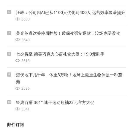
汪峰：公司因AI已从1100人优化到400人 运营效率显著提升
6
3680
美光英睿达关停后翻脸！质保变强制退款：没坏也要没收
7
3649
七夕将至 德芙巧克力心语礼盒大促：19.9元到手
8
3613
潜伏地下几千年、体重3万吨！地球上最重生物体是一种蘑
9
菇
3586
经典百搭 361° 速干运动短袖23元官方大促
10
3541
邮件订阅