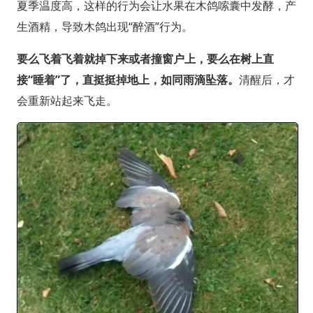
夏季温度高，这样的行为会让水果在木鸽嗦囊中发酵，产
生酒精，导致木鸽出现“醉酒”行为。
要么飞着飞着就掉下来或者撞窗户上，要么在树上直
接“睡着”了，直挺挺掉地上，如同雨滴坠落。
清醒后，才
会重新站起来飞走。