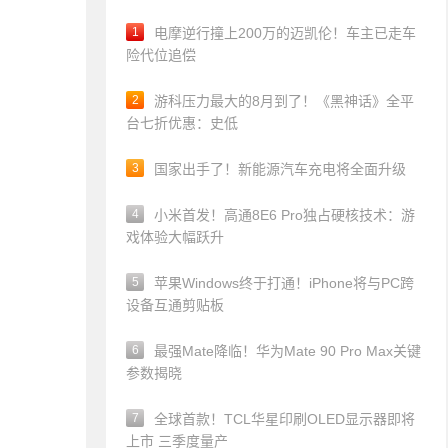
1
电摩逆行撞上200万的迈凯伦！车主已走车
险代位追偿
2
游科压力最大的8月到了！《黑神话》全平
台七折优惠：史低
3
国家出手了！新能源汽车充电将全面升级
4
小米首发！高通8E6 Pro独占硬核技术：游
戏体验大幅跃升
5
苹果Windows终于打通！iPhone将与PC跨
设备互通剪贴板
6
最强Mate降临！华为Mate 90 Pro Max关键
参数揭晓
7
全球首款！TCL华星印刷OLED显示器即将
上市 三季度量产