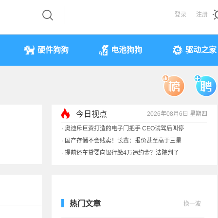
登录
注册
硬件狗狗
电池狗狗
驱动之家
今日视点
2026年08月6日 星期四
·
奥迪斥巨资打造的电子门把手 CEO试驾后叫停
·
国产存储不会贱卖！长鑫：报价甚至高于三星
·
提前还车贷要向银行缴4万违约金？法院判了
·
余承东回应发布会口误：起售价不是2499
热门文章
换一波