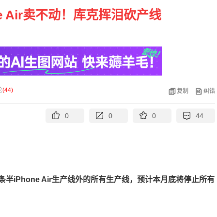
ne Air卖不动！库克挥泪砍产线
论
(
44
)
复制
纠错
0
0
0
44
半iPhone Air生产线外的所有生产线，预计本月底将停止所有