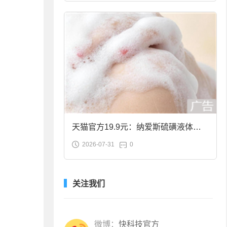
天猫官方19.9元：纳爱斯硫磺液体香
2026-07-31
0
皂2斤大促
关注我们
微博：
快科技官方