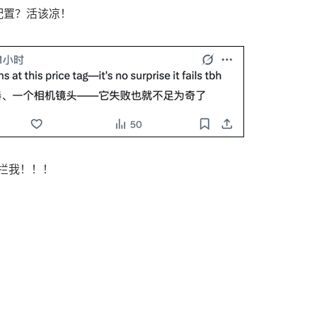
配置？活该凉！
拦我！！！