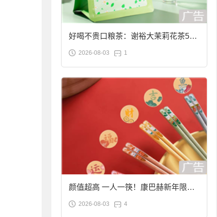
好喝不贵口粮茶：谢裕大茉莉花茶50g
2026-08-03
1
袋装9.9元到手
颜值超高 一人一筷！康巴赫新年限定
2026-08-03
4
合金筷子大促：19.9元