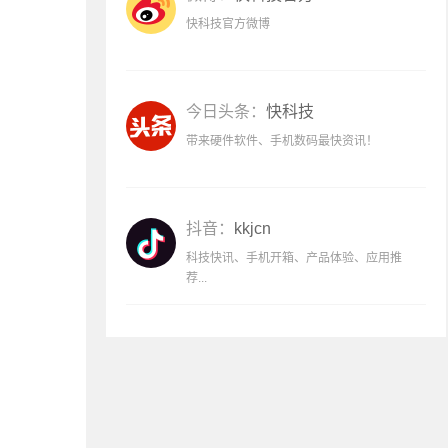
快科技官方微博
今日头条：
快科技
带来硬件软件、手机数码最快资讯！
抖音：
kkjcn
科技快讯、手机开箱、产品体验、应用推
荐...