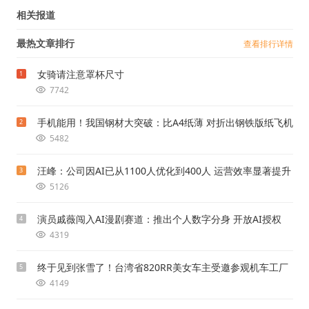
相关报道
最热文章排行
查看排行详情
女骑请注意罩杯尺寸
1
7742
手机能用！我国钢材大突破：比A4纸薄 对折出钢铁版纸飞机
2
5482
汪峰：公司因AI已从1100人优化到400人 运营效率显著提升
3
5126
演员戚薇闯入AI漫剧赛道：推出个人数字分身 开放AI授权
4
4319
终于见到张雪了！台湾省820RR美女车主受邀参观机车工厂
5
4149