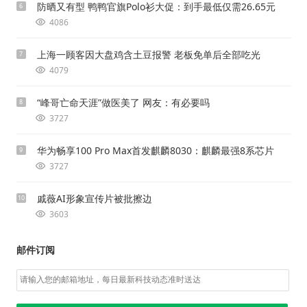
防晒又有型 鸭鸭官旗Polo衫大促：到手最低仅需26.65元
6
4086
上海一顾客因大盘鸡含土豆报警 老板免单后全部吃光
7
4079
“峰哥亡命天涯”做医美了 网友：有必要吗
8
3727
华为畅享100 Pro Max首发麒麟8030：麒麟最强8系芯片
9
3727
戚薇AI形象宣传片被批擦边
10
3603
邮件订阅