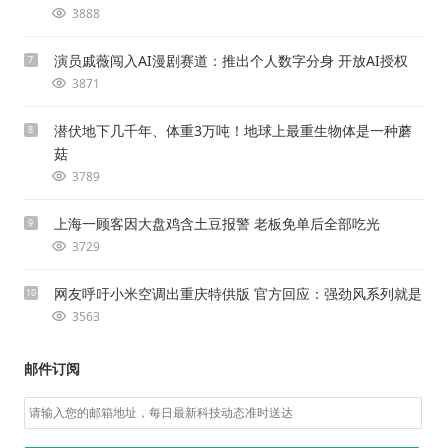
3888
演员戚薇闯入AI漫剧赛道：推出个人数字分身 开放AI授权
7
3871
潜伏地下几千年、体重3万吨！地球上最重生物体是一种蘑
8
菇
3789
上海一顾客因大盘鸡含土豆报警 老板免单后全部吃光
9
3729
网友呼吁小米空调出重庆特供版 官方回应：强劲风系列就是
10
3563
邮件订阅