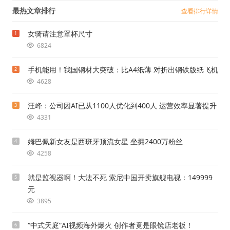
最热文章排行
查看排行详情
女骑请注意罩杯尺寸
1
6824
手机能用！我国钢材大突破：比A4纸薄 对折出钢铁版纸飞机
2
4628
汪峰：公司因AI已从1100人优化到400人 运营效率显著提升
3
4331
姆巴佩新女友是西班牙顶流女星 坐拥2400万粉丝
4
4258
就是监视器啊！大法不死 索尼中国开卖旗舰电视：149999
5
元
3895
“中式天庭”AI视频海外爆火 创作者竟是眼镜店老板！
6