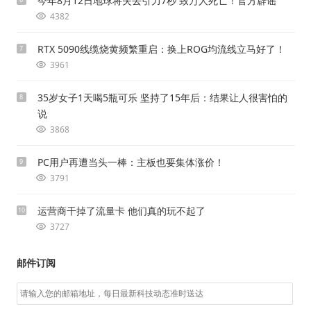
今年8月12日地球将失去引力7秒 致万人死亡！官方辟谣
4382
RTX 5090线缆烧黄频繁重启：换上ROG均流线立马好了！
7
3961
35岁女子1天喝5瓶可乐 坚持了15年后：结果让人很害怕的
8
说
3868
PC用户再遭当头一棒：主板也要集体涨价！
9
3791
运营商干掉了流量卡 他们真的玩不起了
10
3727
邮件订阅