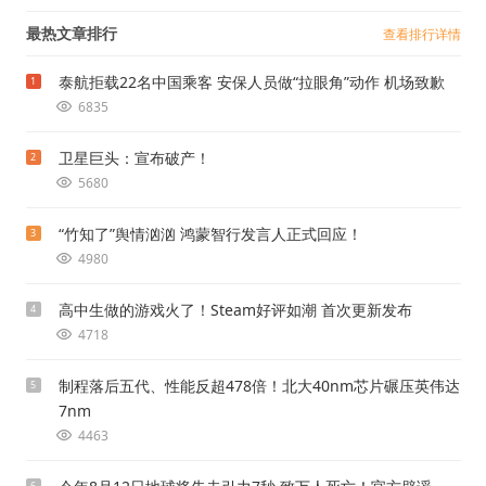
最热文章排行
查看排行详情
泰航拒载22名中国乘客 安保人员做“拉眼角”动作 机场致歉
1
6835
卫星巨头：宣布破产！
2
5680
“竹知了”舆情汹汹 鸿蒙智行发言人正式回应！
3
4980
高中生做的游戏火了！Steam好评如潮 首次更新发布
4
4718
制程落后五代、性能反超478倍！北大40nm芯片碾压英伟达
5
7nm
4463
6