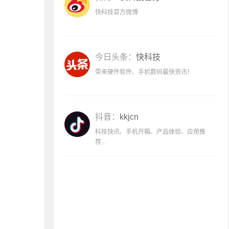
快科技官方微博
今日头条：
快科技
带来硬件软件、手机数码最快资讯！
抖音：
kkjcn
科技快讯、手机开箱、产品体验、应用推
荐...