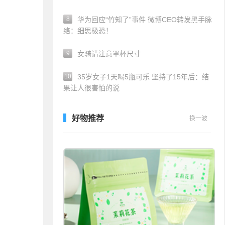
8
华为回应“竹知了”事件 微博CEO转发黑手脉
络：细思极恐！
9
女骑请注意罩杯尺寸
10
35岁女子1天喝5瓶可乐 坚持了15年后：结
果让人很害怕的说
好物推荐
换一波