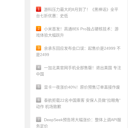
1
游科压力最大的8月到了！《黑神话》全平
台七折优惠：史低
2
小米首发！高通8E6 Pro独占硬核技术：游
戏体验大幅跃升
3
余承东回应发布会口误：起售价是24999 不
是2499
4
一加北美官网手机全部售罄！退出美国 专注
中国
5
显卡一夜涨价40%！原价预售订单直接作废
6
泰航拒载22名中国乘客 安保人员做“拉眼角”
动作 机场致歉
7
DeepSeek预告将大幅涨价：整体上调API服
务定价