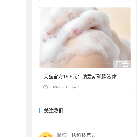
天猫官方19.9元：纳爱斯硫磺液体香
2026-07-31
0
皂2斤大促
关注我们
微博：
快科技官方