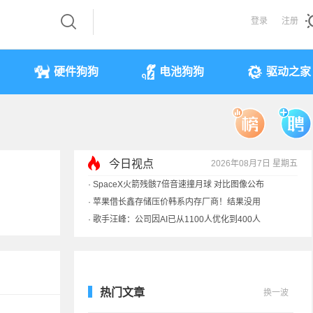
登录
注册
硬件狗狗
电池狗狗
驱动之家
今日视点
2026年08月7日 星期五
·
SpaceX火箭残骸7倍音速撞月球 对比图像公布
·
苹果借长鑫存储压价韩系内存厂商！结果没用
·
歌手汪峰：公司因AI已从1100人优化到400人
·
索尼旗舰电视上市：115寸、149999元
热门文章
换一波