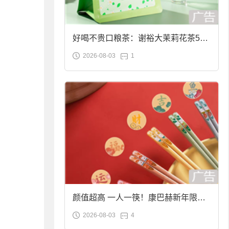
好喝不贵口粮茶：谢裕大茉莉花茶50g
2026-08-03
1
袋装9.9元到手
颜值超高 一人一筷！康巴赫新年限定
2026-08-03
4
合金筷子大促：19.9元