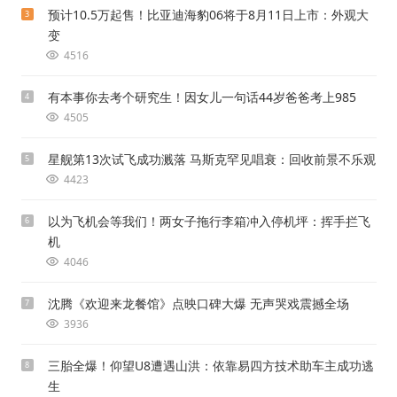
预计10.5万起售！比亚迪海豹06将于8月11日上市：外观大
3
变
4516
有本事你去考个研究生！因女儿一句话44岁爸爸考上985
4
4505
星舰第13次试飞成功溅落 马斯克罕见唱衰：回收前景不乐观
5
4423
以为飞机会等我们！两女子拖行李箱冲入停机坪：挥手拦飞
6
机
4046
沈腾《欢迎来龙餐馆》点映口碑大爆 无声哭戏震撼全场
7
3936
三胎全爆！仰望U8遭遇山洪：依靠易四方技术助车主成功逃
8
生