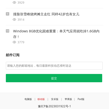
3929
撞脸张雪峰烧烤摊主走红 同样42岁也有女儿
9
3914
Windows 8GB优化困难重重：单天气应用就吃掉1.6GB内
10
存！
3779
邮件订阅
电脑版
|
移动版
|
安卓版
|
苹果版
|
Pad版
豫ICP备2023031922号-1