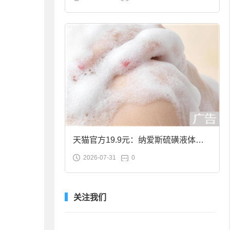
合金筷子大促：19.9元
天猫官方19.9元：纳爱斯硫磺液体香
2026-07-31
0
皂2斤大促
关注我们