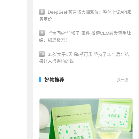
8
DeepSeek预告将大幅涨价：整体上调API服
务定价
9
华为回应“竹知了”事件 微博CEO转发黑手脉
络：细思极恐！
10
35岁女子1天喝5瓶可乐 坚持了15年后：结
果让人很害怕的说
好物推荐
换一波