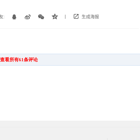
|
友:
生成海报