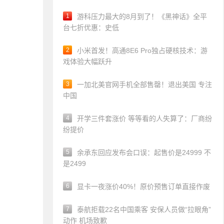
1
游科压力最大的8月到了！《黑神话》全平
台七折优惠：史低
2
小米首发！高通8E6 Pro独占硬核技术：游
戏体验大幅跃升
3
一加北美官网手机全部售罄！退出美国 专注
中国
4
开学三件套涨价 等等看的人失算了：厂商纷
纷提价
5
余承东回应发布会口误：起售价是24999 不
是2499
6
显卡一夜涨价40%！原价预售订单直接作废
7
泰航拒载22名中国乘客 安保人员做“拉眼角”
动作 机场致歉