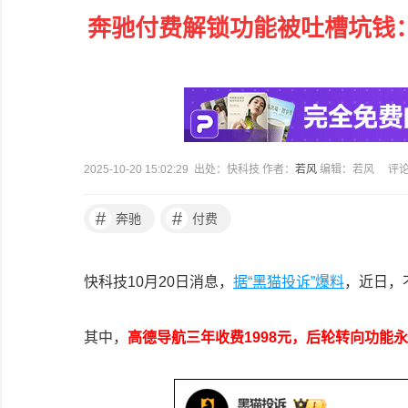
奔驰付费解锁功能被吐槽坑钱：高
2025-10-20 15:02:29 出处：快科技 作者：
若风
编辑：若风
评
#
#
奔驰
付费
快科技10月20日消息，
据“黑猫投诉”爆料
，近日，
其中，
高德导航三年收费1998元，后轮转向功能永