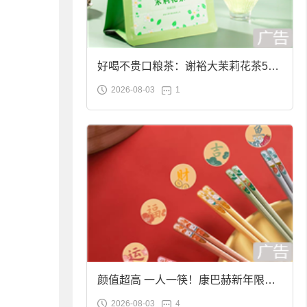
好喝不贵口粮茶：谢裕大茉莉花茶50g
2026-08-03
1
袋装9.9元到手
颜值超高 一人一筷！康巴赫新年限定
2026-08-03
4