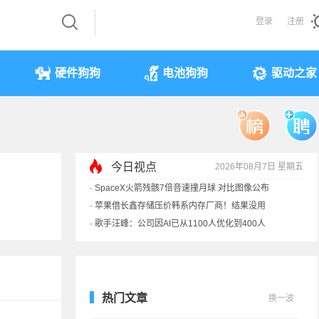
登录
注册
硬件狗狗
电池狗狗
驱动之家
今日视点
2026年08月7日 星期五
·
索尼旗舰电视上市：115寸、149999元
·
SpaceX火箭残骸7倍音速撞月球 对比图像公布
·
苹果借长鑫存储压价韩系内存厂商！结果没用
·
歌手汪峰：公司因AI已从1100人优化到400人
热门文章
换一波