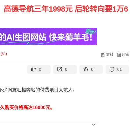
德导航三年1998元 后轮转向要1万6
论
(
61
)
复制
纠错
0
0
0
61
不少网友吐槽奔驰的付费项目太坑人。
久购买价格高达16000元。