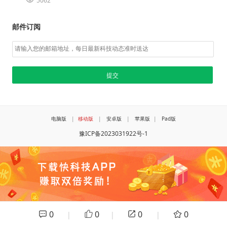
5062
邮件订阅
电脑版
|
移动版
|
安卓版
|
苹果版
|
Pad版
豫ICP备2023031922号-1
0
0
0
0
|
|
|