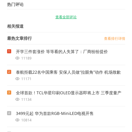
热门评论
查看全部评论
相关报道
最热文章排行
查看排行详情
开学三件套涨价 等等看的人失算了：厂商纷纷提价
1
11189
泰航拒载22名中国乘客 安保人员做“拉眼角”动作 机场致歉
2
11171
全球首款！TCL华星印刷OLED显示器即将上市 三季度量产
3
11134
3499元起 华为首款RGB-MiniLED电视开售
4
10814