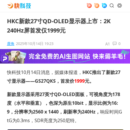
HKC新款27寸QD-OLED显示器上市：2K
240Hz屏首发仅1999元
鹿角
2025年10月14日 19:23
0
快科技10月14日消息，据媒体报道，
HKC推出了新款27
寸显示器——GS27QKS，首发价
1999
元。
新款显示器采用27英寸QD-OLED面板，可视角度为178
度（水平和垂直），色深为原生10bit，显示比例为16:
9，分辨率为2560 x 1440，刷新率为240Hz，
响应时间G
tG为0.3ms，SDR亮度为250尼特。