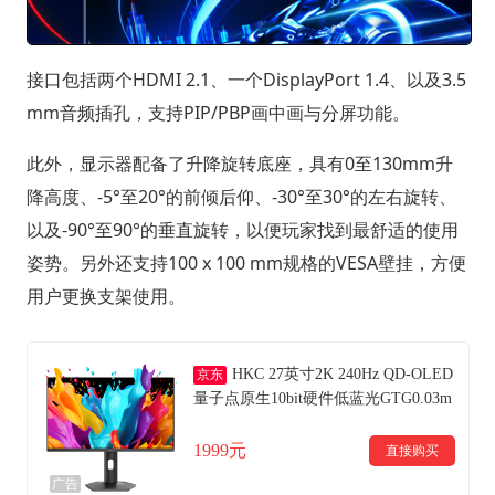
接口包括两个HDMI 2.1、一个DisplayPort 1.4、以及3.5
mm音频插孔，支持PIP/PBP画中画与分屏功能。
此外，显示器配备了升降旋转底座，具有0至130mm升
降高度、-5°至20°的前倾后仰、-30°至30°的左右旋转、
以及-90°至90°的垂直旋转，以便玩家找到最舒适的使用
姿势。另外还支持100 x 100 mm规格的VESA壁挂，方便
用户更换支架使用。
HKC 27英寸2K 240Hz QD-OLED
京东
量子点原生10bit硬件低蓝光GTG0.03m
s电竞游戏旋转升降HDR显示器GS27Q
KS
1999元
直接购买
广告