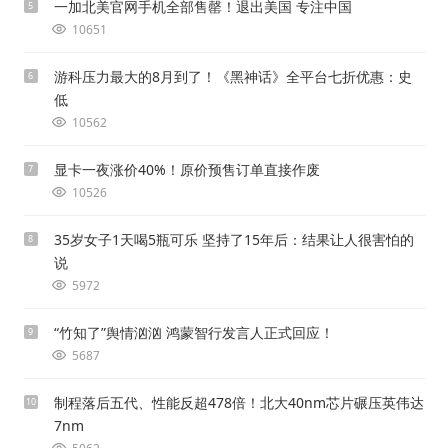
一加北美官网手机全部售罄！退出美国 专注中国
5
10651
游科压力最大的8月到了！《黑神话》全平台七折优惠：史
6
低
10562
显卡一夜涨价40%！原价预售订单直接作废
7
10526
35岁女子1天喝5瓶可乐 坚持了15年后：结果让人很害怕的
8
说
5972
“竹知了”舆情汹汹 鸿蒙智行发言人正式回应！
9
5687
制程落后五代、性能反超478倍！北大40nm芯片碾压英伟达
10
7nm