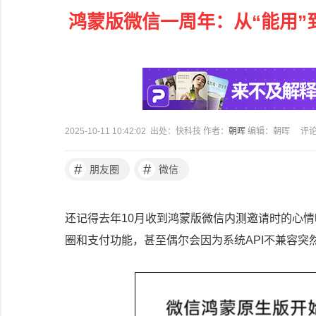
鸿蒙版微信一周年：从“能用”到
2025-10-11 10:42:02 出处：快科技 作者：
朝晖
编辑：朝晖
评
#
#
朋友圈
微信
还记得去年10月收到鸿蒙版微信内测邀请时的心情
圈和支付功能，甚至偶尔会因为系统API不兼容突