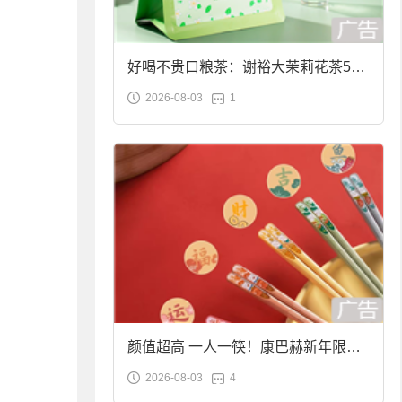
好喝不贵口粮茶：谢裕大茉莉花茶50g
2026-08-03
1
袋装9.9元到手
颜值超高 一人一筷！康巴赫新年限定
2026-08-03
4
合金筷子大促：19.9元