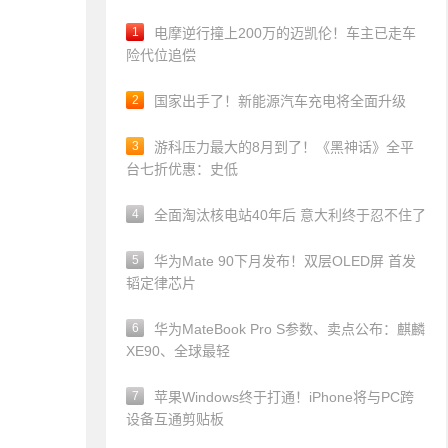
1
电摩逆行撞上200万的迈凯伦！车主已走车
险代位追偿
2
国家出手了！新能源汽车充电将全面升级
3
游科压力最大的8月到了！《黑神话》全平
台七折优惠：史低
4
全面淘汰核电站40年后 意大利终于忍不住了
5
华为Mate 90下月发布！双层OLED屏 首发
韬定律芯片
6
华为MateBook Pro S参数、卖点公布：麒麟
XE90、全球最轻
7
苹果Windows终于打通！iPhone将与PC跨
设备互通剪贴板