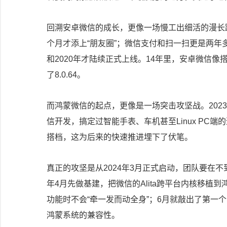
回溯安卓微信的成长，更像一场慢工出细活的漫长跋涉
个月才添上“朋友圈”；微信支付和扫一扫更是两年
和2020年才陆续正式上线。14年里，安卓微信像
了8.0.64。
而鸿蒙微信的起点，更像是一场突击攻坚战。202
信开发，搞定过智能手表、车机甚至Linux PC
搭档，这为后来的快速推进埋下了伏笔。
真正的攻坚是从2024年3月正式启动，团队要在不
年4月先做基建，把微信的Alita跨平台内核移植
功能时不会“牵一发而动全身”；6月就敲出了第一
鸿蒙系统的兼容性。