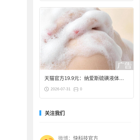
天猫官方19.9元：纳爱斯硫磺液体香
2026-07-31
0
皂2斤大促
关注我们
微博：
快科技官方