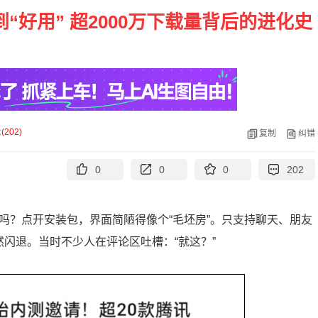
“好用” 超2000万下载量背后的进化史
论
(
202
)
复制
纠错
0
0
0
202
吗？点开安装包，界面简陋得像个“毛坯房”。只支持聊天、朋友
然闪退。当时不少人在评论区吐槽：“就这？”