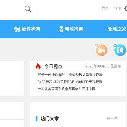
登录
注册
硬件狗狗
电池狗狗
驱动之家
今日视点
2026年08月6日 星期四
·
显卡一夜涨价40%！原价预售订单直接作废
·
3499元起 华为首款RGB-MiniLED电视开售
·
一加北美官网手机全部售罄！专注中国
·
《黑神话》全平台七折优惠：史低
热门文章
换一波