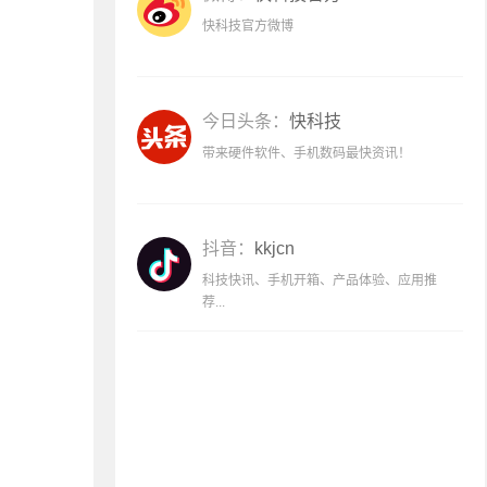
快科技官方微博
今日头条：
快科技
带来硬件软件、手机数码最快资讯！
抖音：
kkjcn
科技快讯、手机开箱、产品体验、应用推
荐...