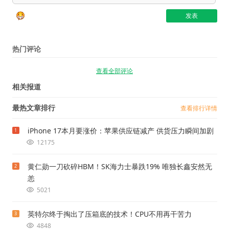
热门评论
查看全部评论
相关报道
最热文章排行
查看排行详情
iPhone 17本月要涨价：苹果供应链减产 供货压力瞬间加剧
1
12175
黄仁勋一刀砍碎HBM！SK海力士暴跌19% 唯独长鑫安然无
2
恙
5021
英特尔终于掏出了压箱底的技术！CPU不用再干苦力
3
4848