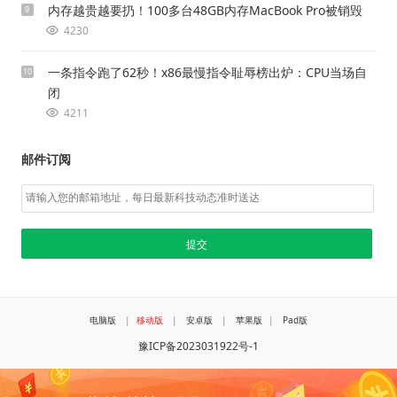
内存越贵越要扔！100多台48GB内存MacBook Pro被销毁
9
4230
一条指令跑了62秒！x86最慢指令耻辱榜出炉：CPU当场自
10
闭
4211
邮件订阅
电脑版
|
移动版
|
安卓版
|
苹果版
|
Pad版
豫ICP备2023031922号-1