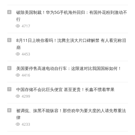
破除美国制裁！华为5G手机海外回归：有国外花粉到激动不
4
行
4717
8月11日上映你看吗！沈腾主演大片口碑解禁 有人看完称泪
5
崩
4453
美国要停售高速电动自行车：这限速对比我国国标如何！
6
4416
中国存储不会比巨头便宜 甚至更贵！长鑫不惯着苹果
7
4299
被调侃、抹黑不能纵容！那些劝华为要大度的人请先尊重法
8
律
4233