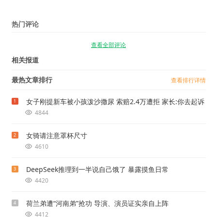
热门评论
查看全部评论
相关报道
最热文章排行
查看排行详情
女子刚提新车被小孩泼沙撒尿 索赔2.4万遭拒 家长:你去起诉
1
4844
女骑请注意罩杯尺寸
2
4610
DeepSeek推理到一半说自己饿了 暴露摸鱼日常
3
4420
荷兰弟遭“河南弟”抢功 导演、演员证实亲自上阵
4
4412