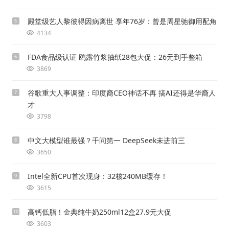
殿堂级艺人黎彼得因病离世 享年76岁：曾是周星驰御用配角
5
4134
FDA食品级认证 鸥露竹浆抽纸28包大促：26元到手整箱
6
3869
谷歌重大人事调整：印度裔CEO神话不再 搞AI还得是华裔人
7
才
3798
中文大模型谁最强？千问第一 DeepSeek未进前三
8
3650
Intel全新CPU首次现身：32核240MB缓存！
9
3615
高钙低脂！金典纯牛奶250ml12盒27.9元大促
10
3603