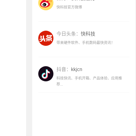
快科技官方微博
今日头条：
快科技
带来硬件软件、手机数码最快资讯！
抖音：
kkjcn
科技快讯、手机开箱、产品体验、应用推
荐...