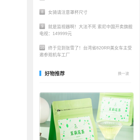
8
女骑请注意罩杯尺寸
9
就是监视器啊！大法不死 索尼中国开卖旗舰
电视：149999元
10
终于见到张雪了！台湾省820RR美女车主受
邀参观机车工厂
好物推荐
换一波