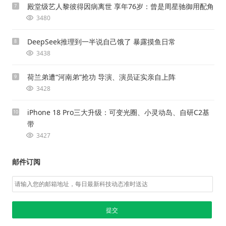
殿堂级艺人黎彼得因病离世 享年76岁：曾是周星驰御用配角
7
3480
DeepSeek推理到一半说自己饿了 暴露摸鱼日常
8
3438
荷兰弟遭“河南弟”抢功 导演、演员证实亲自上阵
9
3428
iPhone 18 Pro三大升级：可变光圈、小灵动岛、自研C2基
10
带
3427
邮件订阅