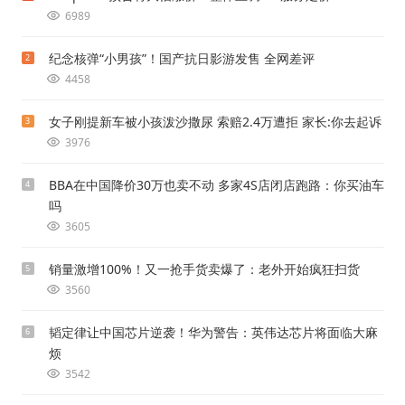
6989
纪念核弹“小男孩”！国产抗日影游发售 全网差评
2
4458
女子刚提新车被小孩泼沙撒尿 索赔2.4万遭拒 家长:你去起诉
3
3976
BBA在中国降价30万也卖不动 多家4S店闭店跑路：你买油车
4
吗
3605
销量激增100%！又一抢手货卖爆了：老外开始疯狂扫货
5
3560
韬定律让中国芯片逆袭！华为警告：英伟达芯片将面临大麻
6
烦
3542