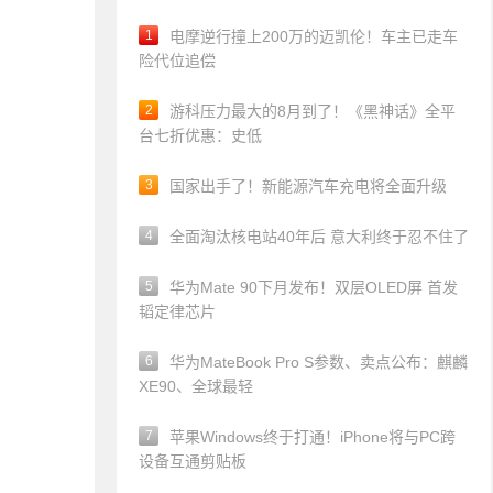
1
电摩逆行撞上200万的迈凯伦！车主已走车
险代位追偿
2
游科压力最大的8月到了！《黑神话》全平
台七折优惠：史低
3
国家出手了！新能源汽车充电将全面升级
4
全面淘汰核电站40年后 意大利终于忍不住了
5
华为Mate 90下月发布！双层OLED屏 首发
韬定律芯片
6
华为MateBook Pro S参数、卖点公布：麒麟
XE90、全球最轻
7
苹果Windows终于打通！iPhone将与PC跨
设备互通剪贴板