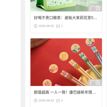
好喝不贵口粮茶：谢裕大茉莉花茶50g
2026-08-03
1
袋装9.9元到手
颜值超高 一人一筷！康巴赫新年限定
2026-08-03
4
合金筷子大促：19.9元