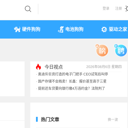
登录
注册
硬件狗狗
电池狗狗
驱动之家
今日视点
2026年08月6日 星期四
·
提前还车贷要向银行缴4万违约金？法院判了
·
余承东回应发布会口误：起售价不是2499
·
奥迪斥巨资打造的电子门把手 CEO试驾后叫停
·
国产存储不会贱卖！长鑫：报价甚至高于三星
热门文章
换一波