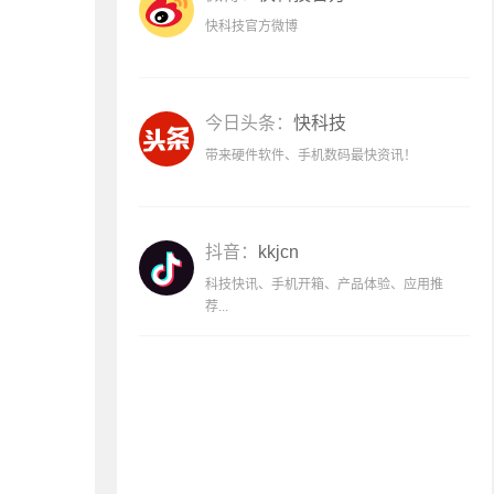
快科技官方微博
今日头条：
快科技
带来硬件软件、手机数码最快资讯！
抖音：
kkjcn
科技快讯、手机开箱、产品体验、应用推
荐...