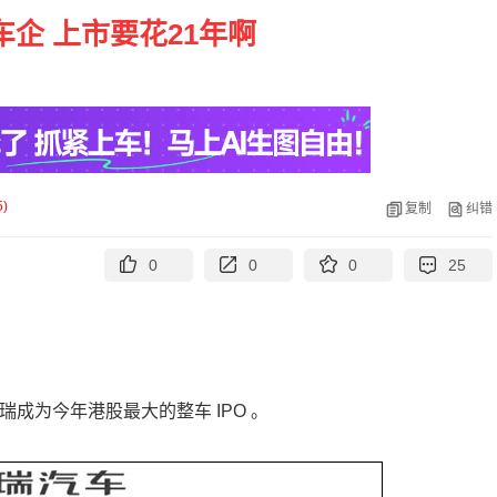
企 上市要花21年啊
5
)
复制
纠错
0
0
0
25
让奇瑞成为今年港股最大的整车 IPO 。