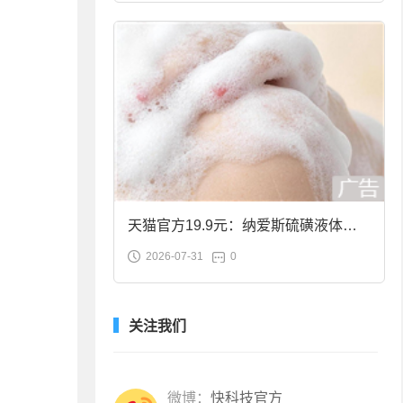
天猫官方19.9元：纳爱斯硫磺液体香
2026-07-31
0
皂2斤大促
关注我们
微博：
快科技官方