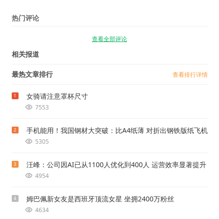
热门评论
查看全部评论
相关报道
最热文章排行
查看排行详情
女骑请注意罩杯尺寸
1
7553
手机能用！我国钢材大突破：比A4纸薄 对折出钢铁版纸飞机
2
5305
汪峰：公司因AI已从1100人优化到400人 运营效率显著提升
3
4954
姆巴佩新女友是西班牙顶流女星 坐拥2400万粉丝
4
4634