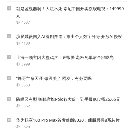
就是监视器啊！大法不死 索尼中国开卖旗舰电视：149999
5
元
4537
演员戚薇闯入AI漫剧赛道：推出个人数字分身 开放AI授权
6
4180
上海一顾客因大盘鸡含土豆报警 老板免单后全部吃光
7
3999
“峰哥亡命天涯”做医美了 网友：有必要吗
8
3663
防晒又有型 鸭鸭官旗Polo衫大促：到手最低仅需26.65元
9
3552
华为畅享100 Pro Max首发麒麟8030：麒麟最强8系芯片
10
3520