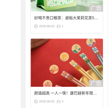
好喝不贵口粮茶：谢裕大茉莉花茶50g
2026-08-03
1
袋装9.9元到手
颜值超高 一人一筷！康巴赫新年限定
2026-08-03
4
合金筷子大促：19.9元