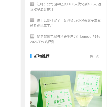
8
汪峰：公司因AI已从1100人优化到400人 运
营效率显著提升
9
终于见到张雪了！台湾省820RR美女车主受
邀参观机车工厂
10
聚焦超级工程与科研生产力！Lenovo P16v
2026工作站评测
好物推荐
换一波