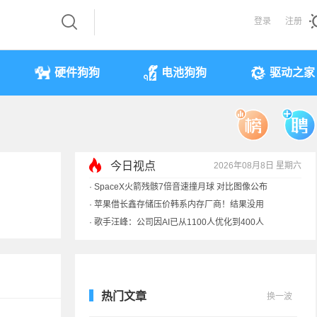
登录
注册
硬件狗狗
电池狗狗
驱动之家
·
SpaceX火箭残骸7倍音速撞月球 对比图像公布
·
苹果借长鑫存储压价韩系内存厂商！结果没用
今日视点
2026年08月8日 星期六
·
歌手汪峰：公司因AI已从1100人优化到400人
·
索尼旗舰电视上市：115寸、149999元
热门文章
换一波