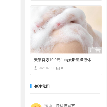
天猫官方19.9元：纳爱斯硫磺液体香
2026-07-31
0
皂2斤大促
关注我们
微博：
快科技官方