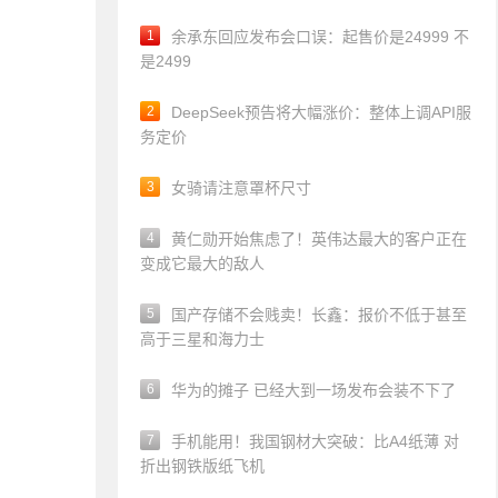
1
余承东回应发布会口误：起售价是24999 不
是2499
2
DeepSeek预告将大幅涨价：整体上调API服
务定价
3
女骑请注意罩杯尺寸
4
黄仁勋开始焦虑了！英伟达最大的客户正在
变成它最大的敌人
5
国产存储不会贱卖！长鑫：报价不低于甚至
高于三星和海力士
6
华为的摊子 已经大到一场发布会装不下了
7
手机能用！我国钢材大突破：比A4纸薄 对
折出钢铁版纸飞机