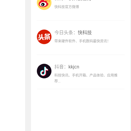
快科技官方微博
今日头条：
快科技
带来硬件软件、手机数码最快资讯！
抖音：
kkjcn
科技快讯、手机开箱、产品体验、应用推
荐...