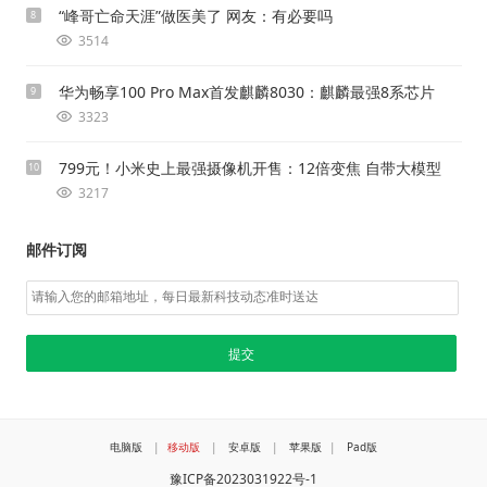
“峰哥亡命天涯”做医美了 网友：有必要吗
8
3514
华为畅享100 Pro Max首发麒麟8030：麒麟最强8系芯片
9
3323
799元！小米史上最强摄像机开售：12倍变焦 自带大模型
10
3217
邮件订阅
电脑版
|
移动版
|
安卓版
|
苹果版
|
Pad版
豫ICP备2023031922号-1