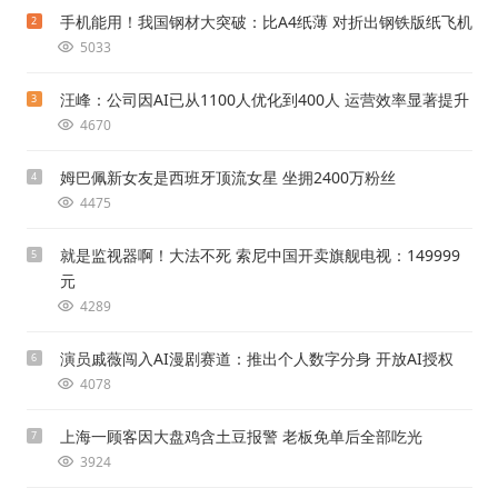
手机能用！我国钢材大突破：比A4纸薄 对折出钢铁版纸飞机
2
5033
汪峰：公司因AI已从1100人优化到400人 运营效率显著提升
3
4670
姆巴佩新女友是西班牙顶流女星 坐拥2400万粉丝
4
4475
就是监视器啊！大法不死 索尼中国开卖旗舰电视：149999
5
元
4289
演员戚薇闯入AI漫剧赛道：推出个人数字分身 开放AI授权
6
4078
上海一顾客因大盘鸡含土豆报警 老板免单后全部吃光
7
3924