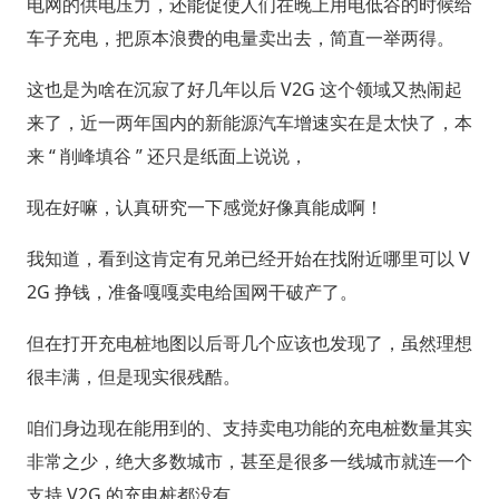
电网的供电压力，还能促使人们在晚上用电低谷的时候给
车子充电，把原本浪费的电量卖出去，简直一举两得。
这也是为啥在沉寂了好几年以后 V2G 这个领域又热闹起
来了，近一两年国内的新能源汽车增速实在是太快了，本
来 “ 削峰填谷 ” 还只是纸面上说说，
现在好嘛，认真研究一下感觉好像真能成啊！
我知道，看到这肯定有兄弟已经开始在找附近哪里可以 V
2G 挣钱，准备嘎嘎卖电给国网干破产了。
但在打开充电桩地图以后哥几个应该也发现了，虽然理想
很丰满，但是现实很残酷。
咱们身边现在能用到的、支持卖电功能的充电桩数量其实
非常之少，绝大多数城市，甚至是很多一线城市就连一个
支持 V2G 的充电桩都没有。