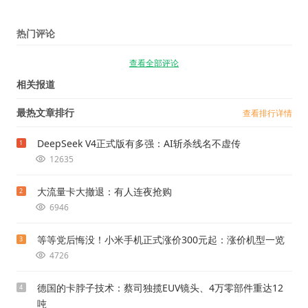
热门评论
查看全部评论
相关报道
最热文章排行
查看排行详情
DeepSeek V4正式版有多强：AI斩杀线名不虚传
1
12635
大流量卡大撤退：有人连夜抢购
2
6946
等等党后悔没！小米手机正式涨价300元起：涨价机型一览
3
4726
德国的卡脖子技术：蔡司独揽EUV镜头、4万零部件重达12
4
吨