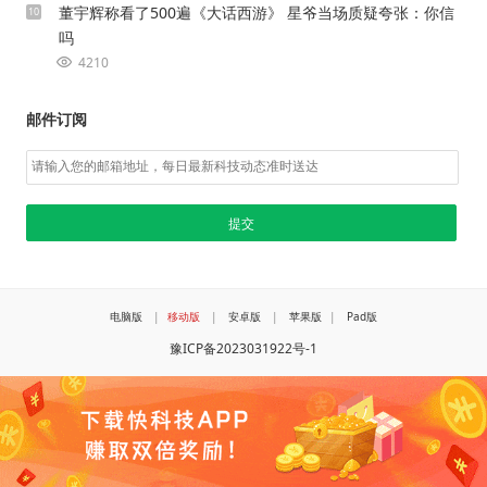
董宇辉称看了500遍《大话西游》 星爷当场质疑夸张：你信
10
吗
4210
邮件订阅
电脑版
|
移动版
|
安卓版
|
苹果版
|
Pad版
豫ICP备2023031922号-1