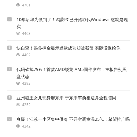
4701
10年后华为做到了！鸿蒙PC已开始取代Windows 这就是现
5
实
4463
快自查！很多押金显示退款成功却被截留 实际没退给你
6
4402
代码砍掉79%！首款AMD锐龙 AM5固件发布：主板告别黑
7
盒状态
4393
亚州糖王女儿现身胖东来 于东来车前相迎并全程陪同
8
4252
爽爆！江苏一小区集中供冷 不开空调室温25℃：希望推广吗
9
4242