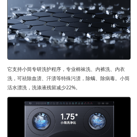
它支持小筒专研洗护程序，专业棉袜洗、内裤洗、内衣
洗，可祛除血渍、汗渍等特殊污渍，除螨、除病毒。小筒
活水漂洗，洗涤液残留减少22%。