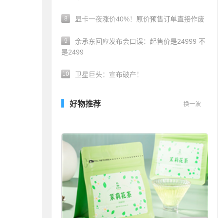
8
显卡一夜涨价40%！原价预售订单直接作废
9
余承东回应发布会口误：起售价是24999 不
是2499
10
卫星巨头：宣布破产！
好物推荐
换一波