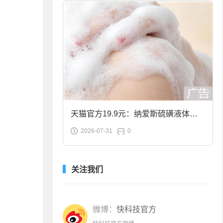
天猫官方19.9元：纳爱斯硫磺液体香
2026-07-31
0
皂2斤大促
关注我们
微博：
快科技官方