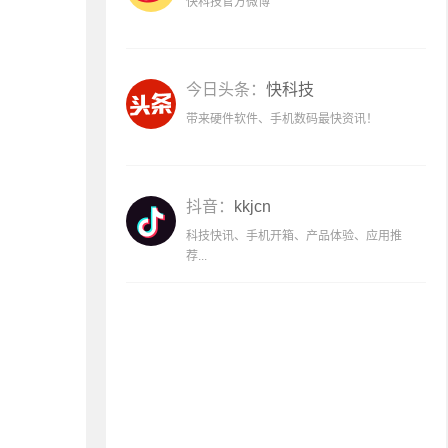
快科技官方微博
今日头条：
快科技
带来硬件软件、手机数码最快资讯！
抖音：
kkjcn
科技快讯、手机开箱、产品体验、应用推
荐...