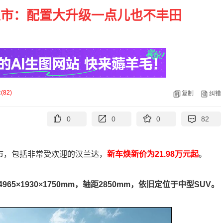
达上市：配置大升级一点儿也不丰田
论
(
82
)
复制
纠错
0
0
0
82
市，包括非常受欢迎的汉兰达，
新车焕新价为21.98万元起
。
965×1930×1750mm，轴距2850mm，依旧定位于中型SUV。