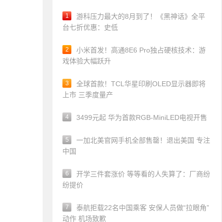
1
游科压力最大的8月到了！《黑神话》全平
台七折优惠：史低
2
小米首发！高通8E6 Pro独占硬核技术：游
戏体验大幅跃升
3
全球首款！TCL华星印刷OLED显示器即将
上市 三季度量产
4
3499元起 华为首款RGB-MiniLED电视开售
5
一加北美官网手机全部售罄！退出美国 专注
中国
6
开学三件套涨价 等等看的人失算了：厂商纷
纷提价
7
泰航拒载22名中国乘客 安保人员做“拉眼角”
动作 机场致歉