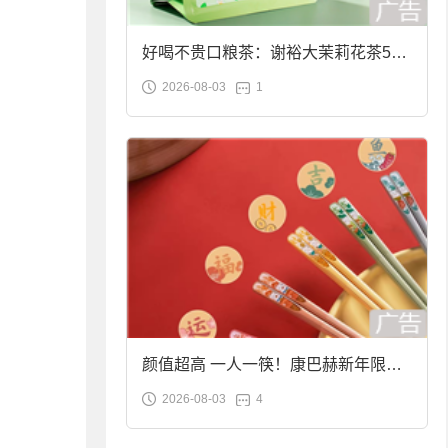
好喝不贵口粮茶：谢裕大茉莉花茶50g
2026-08-03
1
袋装9.9元到手
颜值超高 一人一筷！康巴赫新年限定
2026-08-03
4
合金筷子大促：19.9元