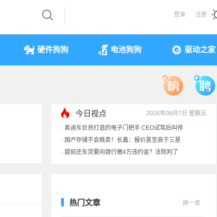
登录
注册
硬件狗狗
电池狗狗
驱动之家
今日视点
2026年08月7日 星期五
·
余承东回应发布会口误：起售价不是2499
·
奥迪斥巨资打造的电子门把手 CEO试驾后叫停
·
国产存储不会贱卖！长鑫：报价甚至高于三星
·
提前还车贷要向银行缴4万违约金？法院判了
热门文章
换一波