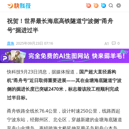
祝贺！世界最长海底高铁隧道宁波侧“甬舟
号”掘进过半
鹿角
2025年09月23日 07:16
0
快科技9月23日消息，据媒体报道，
国产超大直径盾构
机“甬舟号”近日取得重要进展——其在金塘海底隧道宁波
侧的掘进长度已突破2470米，标志着该段工程顺利完成
过半目标。
甬舟铁路全线长76.4公里，设计时速250公里，线路西起
宁波东站，经鄞州区、北仑区，穿越新建的金塘海底隧道
至舟山金塘岛，再经跨海大桥延伸至册子岛和舟山本岛，