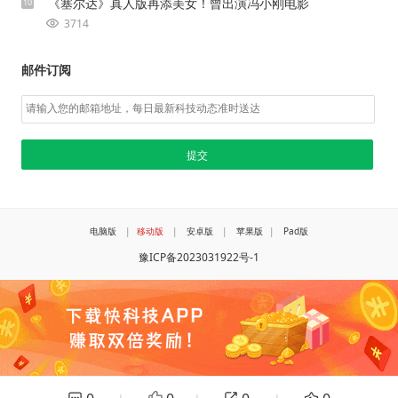
《塞尔达》真人版再添美女！曾出演冯小刚电影
10
3714
邮件订阅
电脑版
|
移动版
|
安卓版
|
苹果版
|
Pad版
豫ICP备2023031922号-1