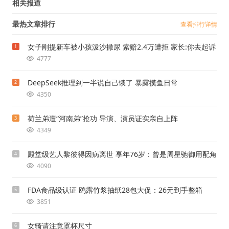
相关报道
最热文章排行
查看排行详情
女子刚提新车被小孩泼沙撒尿 索赔2.4万遭拒 家长:你去起诉
1
4777
DeepSeek推理到一半说自己饿了 暴露摸鱼日常
2
4350
荷兰弟遭“河南弟”抢功 导演、演员证实亲自上阵
3
4349
殿堂级艺人黎彼得因病离世 享年76岁：曾是周星驰御用配角
4
4090
FDA食品级认证 鸥露竹浆抽纸28包大促：26元到手整箱
5
3851
女骑请注意罩杯尺寸
6