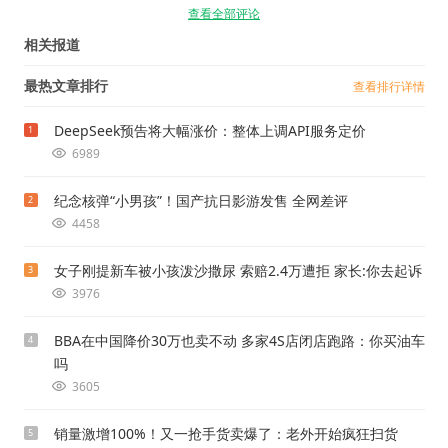
查看全部评论
相关报道
最热文章排行
查看排行详情
DeepSeek预告将大幅涨价：整体上调API服务定价
1
6989
纪念核弹“小男孩”！国产抗日影游发售 全网差评
2
4458
女子刚提新车被小孩泼沙撒尿 索赔2.4万遭拒 家长:你去起诉
3
3976
BBA在中国降价30万也卖不动 多家4S店闭店跑路：你买油车
4
吗
3605
销量激增100%！又一抢手货卖爆了：老外开始疯狂扫货
5