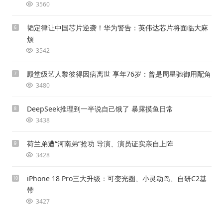
3560
韬定律让中国芯片逆袭！华为警告：英伟达芯片将面临大麻
6
烦
3542
殿堂级艺人黎彼得因病离世 享年76岁：曾是周星驰御用配角
7
3480
DeepSeek推理到一半说自己饿了 暴露摸鱼日常
8
3438
荷兰弟遭“河南弟”抢功 导演、演员证实亲自上阵
9
3428
iPhone 18 Pro三大升级：可变光圈、小灵动岛、自研C2基
10
带
3427