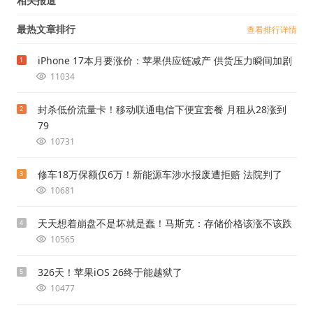
相关报道
最热文章排行
查看排行详情
iPhone 17本月要涨价：苹果供应链减产 供货压力瞬间加剧
1
11034
封杀低价流量卡！移动联通电信下便宜套餐 月租从28涨到
2
79
10731
修车18万保额仅6万！新能源车涉水报废遭拒赔 法院判了
3
10681
天天想着崩盘不是坏就是蠢！马斯克：存储价格该涨不该跌
4
10565
326天！苹果iOS 26终于能越狱了
5
10477