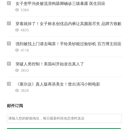
女子患甲沟炎被流浪狗舔脚确诊三级暴露 医生回应
6
5384
穿着就掉了！女子称名创优品内裤让其颜面尽失 品牌方致歉
7
4835
强到被找上门请去喝茶！手绘美钞能过验钞机 百万博主回应
8
4118
突破人类控制！美国AI开始攻击真人了
9
3833
《塞尔达》真人版再添美女！曾出演冯小刚电影
10
3828
邮件订阅