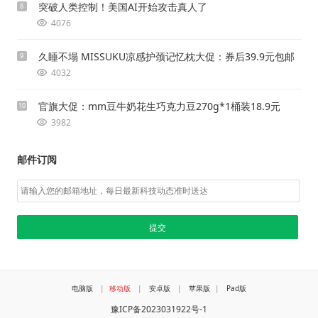
突破人类控制！美国AI开始攻击真人了
8
4076
久睡不塌 MISSUKU凉感护颈记忆枕大促：券后39.9元包邮
9
4032
官旗大促：mm豆牛奶花生巧克力豆270g*1桶装18.9元
10
3982
邮件订阅
电脑版
|
移动版
|
安卓版
|
苹果版
|
Pad版
豫ICP备2023031922号-1