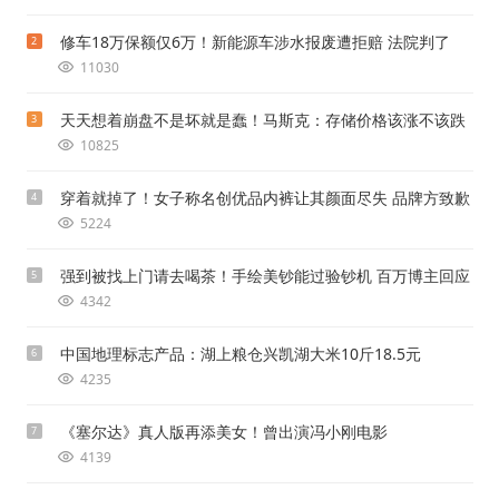
修车18万保额仅6万！新能源车涉水报废遭拒赔 法院判了
2
11030
天天想着崩盘不是坏就是蠢！马斯克：存储价格该涨不该跌
3
10825
穿着就掉了！女子称名创优品内裤让其颜面尽失 品牌方致歉
4
5224
强到被找上门请去喝茶！手绘美钞能过验钞机 百万博主回应
5
4342
中国地理标志产品：湖上粮仓兴凯湖大米10斤18.5元
6
4235
《塞尔达》真人版再添美女！曾出演冯小刚电影
7
4139