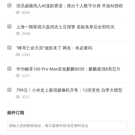
演员戚薇闯入AI漫剧赛道：推出个人数字分身 开放AI授权
6
4094
上海一顾客因大盘鸡含土豆报警 老板免单后全部吃光
7
3948
“峰哥亡命天涯”做医美了 网友：有必要吗
8
3563
华为畅享100 Pro Max首发麒麟8030：麒麟最强8系芯片
9
3371
799元！小米史上最强摄像机开售：12倍变焦 自带大模型
10
3231
邮件订阅