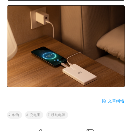
文章纠错
#
华为
#
充电宝
#
移动电源