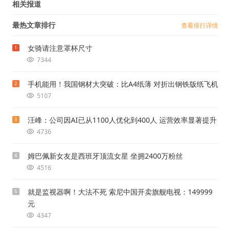
相关报道
最热文章排行
查看排行详情
女骑请注意罩杯尺寸
1
7344
手机能用！我国钢材大突破：比A4纸薄 对折出钢铁版纸飞机
2
5107
汪峰：公司因AI已从1100人优化到400人 运营效率显著提升
3
4736
姆巴佩新女友是西班牙顶流女星 坐拥2400万粉丝
4
4516
就是监视器啊！大法不死 索尼中国开卖旗舰电视：149999
5
元
4347