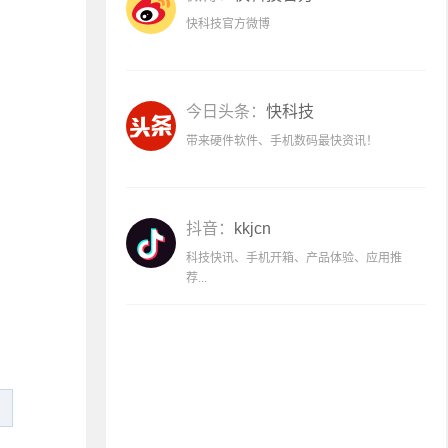
快科技官方微博
今日头条：
快科技
带来硬件软件、手机数码最快资讯！
抖音：
kkjcn
科技快讯、手机开箱、产品体验、应用推
荐...