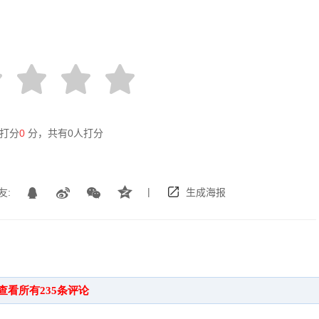
打分
0
分，共有
0
人打分
|
友:
生成海报