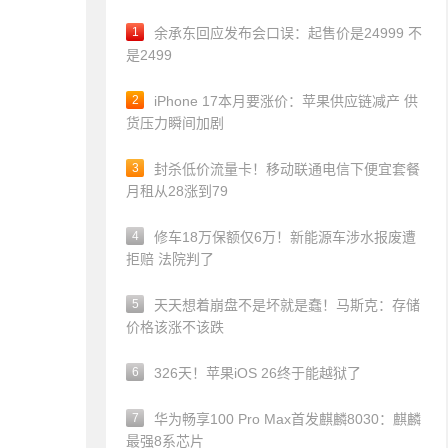
1
余承东回应发布会口误：起售价是24999 不
是2499
2
iPhone 17本月要涨价：苹果供应链减产 供
货压力瞬间加剧
3
封杀低价流量卡！移动联通电信下便宜套餐
月租从28涨到79
4
修车18万保额仅6万！新能源车涉水报废遭
拒赔 法院判了
5
天天想着崩盘不是坏就是蠢！马斯克：存储
价格该涨不该跌
6
326天！苹果iOS 26终于能越狱了
7
华为畅享100 Pro Max首发麒麟8030：麒麟
最强8系芯片