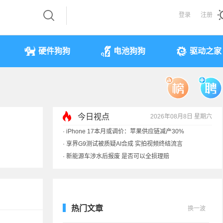
登录
注册
硬件狗狗
电池狗狗
驱动之家
今日视点
2026年08月8日 星期六
·
iPhone 17本月或调价：苹果供应链减产30%
·
享界G9测试被质疑AI合成 实拍视频终结流言
·
新能源车涉水后报废 是否可以全损理赔
·
马斯克：需求增速是供应的10倍 存储该涨价
热门文章
换一波