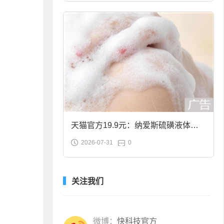
天猫官方19.9元：纳爱斯硫磺液体香
2026-07-31
0
皂2斤大促
关注我们
微博：
快科技官方