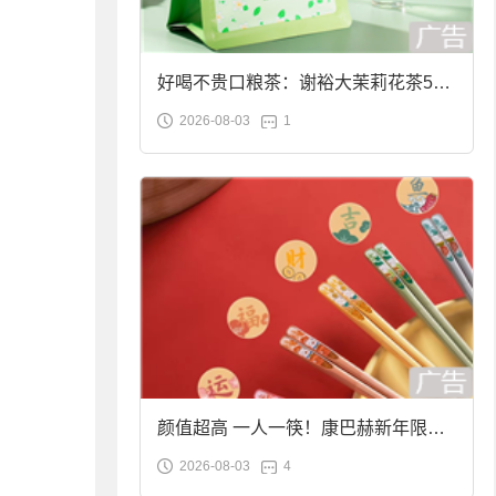
好喝不贵口粮茶：谢裕大茉莉花茶50g
2026-08-03
1
袋装9.9元到手
颜值超高 一人一筷！康巴赫新年限定
2026-08-03
4
合金筷子大促：19.9元