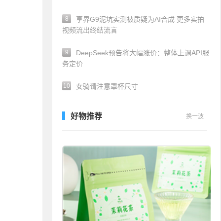
8
享界G9泥坑实测被质疑为AI合成 更多实拍
视频流出终结流言
9
DeepSeek预告将大幅涨价：整体上调API服
务定价
10
女骑请注意罩杯尺寸
好物推荐
换一波