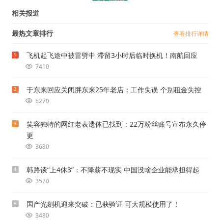
相关报道
最热文章排行
查看排行详情
飞机起飞途中被雷劈中 滞留3小时后临时换机！南航回应
1
7410
于东来回应关闭胖东来25年老店：工作失误 个别租金失控
2
6270
笑容独特的网红老表遗体已找到：22万粉丝账号宣布永久停
3
更
3680
韩路谈“上4休3”：不降薪不现实 中国没啥企业能承担得起
4
3570
国产光刻机迎来突破：已获验证 可大规模使用了！
5
3480