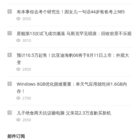
有本事你去考个研究生！因女儿一句话44岁爸爸考上985
6
3050
星舰第13次试飞成功溅落 马斯克罕见唱衰：回收前景不乐观
7
3010
预计10.5万起售！比亚迪海豹06将于8月11日上市：外观大
8
变
2950
Windows 8GB优化困难重重：单天气应用就吃掉1.6GB内
9
存！
2700
儿子绝食两天抗议砸电脑 父亲花2.3万道歉买新机
10
2650
邮件订阅