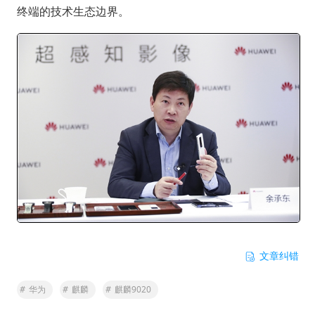
终端的技术生态边界。
文章纠错
#
华为
#
麒麟
#
麒麟9020