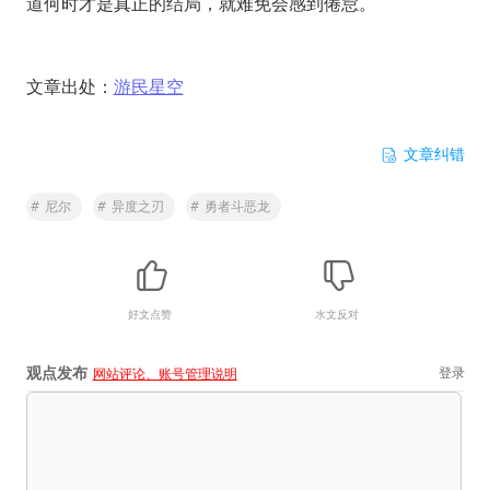
道何时才是真正的结局，就难免会感到倦怠。
文章出处：
游民星空
文章纠错
#
尼尔
#
异度之刃
#
勇者斗恶龙
好文点赞
水文反对
观点发布
登录
网站评论、账号管理说明