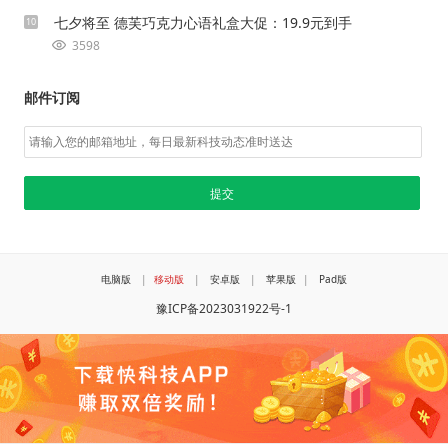
七夕将至 德芙巧克力心语礼盒大促：19.9元到手
10
3598
邮件订阅
电脑版
|
移动版
|
安卓版
|
苹果版
|
Pad版
豫ICP备2023031922号-1