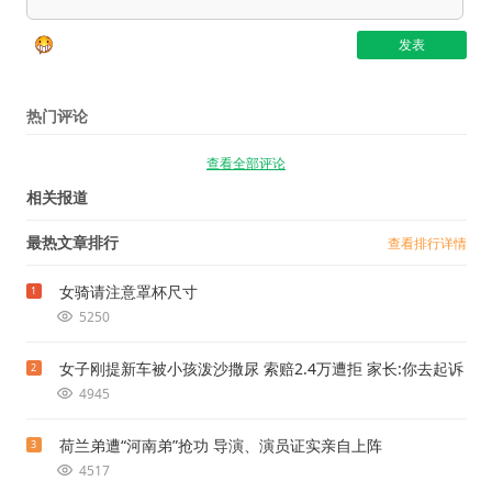
热门评论
查看全部评论
相关报道
最热文章排行
查看排行详情
女骑请注意罩杯尺寸
1
5250
女子刚提新车被小孩泼沙撒尿 索赔2.4万遭拒 家长:你去起诉
2
4945
荷兰弟遭“河南弟”抢功 导演、演员证实亲自上阵
3
4517