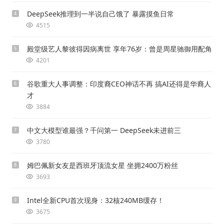
DeepSeek推理到一半说自己饿了 暴露摸鱼日常
4
4515
殿堂级艺人黎彼得因病离世 享年76岁：曾是周星驰御用配角
5
4201
谷歌重大人事调整：印度裔CEO神话不再 搞AI还得是华裔人
6
才
3884
中文大模型谁最强？千问第一 DeepSeek未进前三
7
3780
姆巴佩新女友是西班牙顶流女星 坐拥2400万粉丝
8
3693
Intel全新CPU首次现身：32核240MB缓存！
9
3675