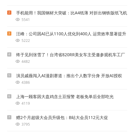
手机能用！我国钢材大突破：比A4纸薄 对折出钢铁版纸飞机
2
5541
汪峰：公司因AI已从1100人优化到400人 运营效率显著提升
3
5222
终于见到张雪了！台湾省820RR美女车主受邀参观机车工厂
4
4482
演员戚薇闯入AI漫剧赛道：推出个人数字分身 开放AI授权
5
4386
上海一顾客因大盘鸡含土豆报警 老板免单后全部吃光
6
4119
赠2个月超级大会员升级包：B站大会员112元大促
7
3795