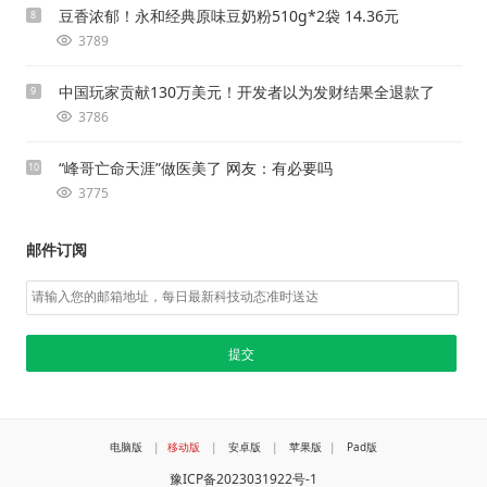
豆香浓郁！永和经典原味豆奶粉510g*2袋 14.36元
8
3789
中国玩家贡献130万美元！开发者以为发财结果全退款了
9
3786
“峰哥亡命天涯”做医美了 网友：有必要吗
10
3775
邮件订阅
电脑版
|
移动版
|
安卓版
|
苹果版
|
Pad版
豫ICP备2023031922号-1