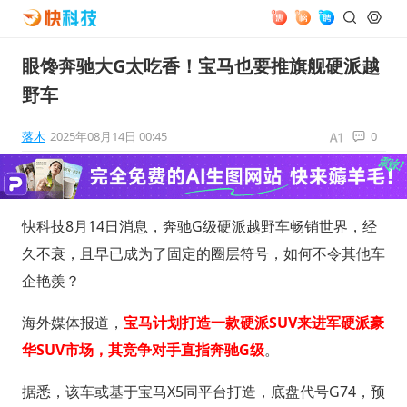
眼馋奔驰大G太吃香！宝马也要推旗舰硬派越
野车
落木
2025年08月14日 00:45
0
快科技8月14日消息，奔驰G级硬派越野车畅销世界，经
久不衰，且早已成为了固定的圈层符号，如何不令其他车
企艳羡？
海外媒体报道，
宝马计划打造一款硬派SUV来进军硬派豪
华SUV市场，其竞争对手直指奔驰G级
。
据悉，该车或基于宝马X5同平台打造，底盘代号G74，预