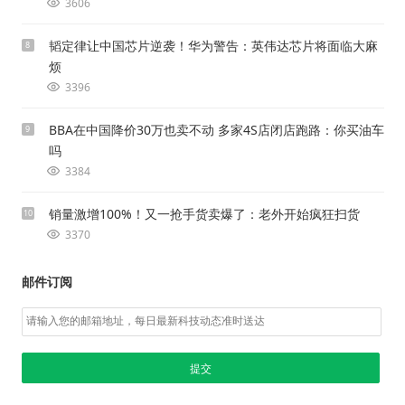
3606
韬定律让中国芯片逆袭！华为警告：英伟达芯片将面临大麻
8
烦
3396
BBA在中国降价30万也卖不动 多家4S店闭店跑路：你买油车
9
吗
3384
销量激增100%！又一抢手货卖爆了：老外开始疯狂扫货
10
3370
邮件订阅