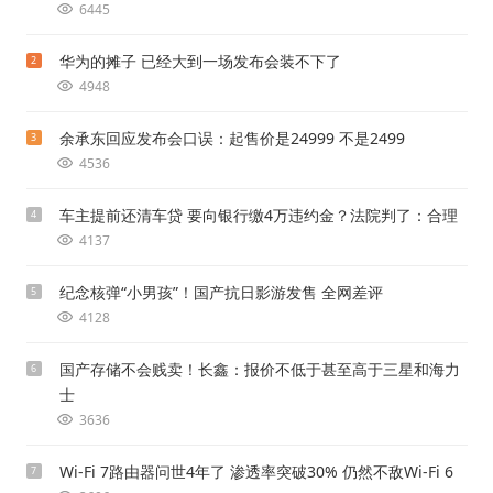
6445
华为的摊子 已经大到一场发布会装不下了
2
4948
余承东回应发布会口误：起售价是24999 不是2499
3
4536
车主提前还清车贷 要向银行缴4万违约金？法院判了：合理
4
4137
纪念核弹“小男孩”！国产抗日影游发售 全网差评
5
4128
国产存储不会贱卖！长鑫：报价不低于甚至高于三星和海力
6
士
3636
Wi-Fi 7路由器问世4年了 渗透率突破30% 仍然不敌Wi-Fi 6
7