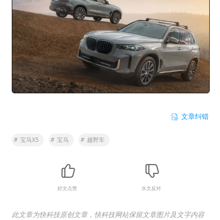
文章纠错
#
宝马X5
#
宝马
#
越野车
好文点赞
水文反对
此文章为快科技原创文章，快科技网站保留文章图片及文字内容