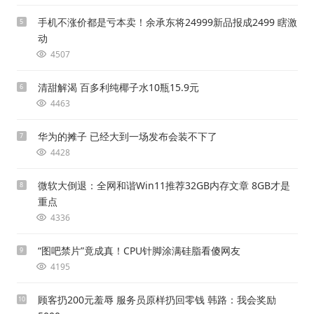
手机不涨价都是亏本卖！余承东将24999新品报成2499 瞎激
5
动
4507
清甜解渴 百多利纯椰子水10瓶15.9元
6
4463
华为的摊子 已经大到一场发布会装不下了
7
4428
微软大倒退：全网和谐Win11推荐32GB内存文章 8GB才是
8
重点
4336
“图吧禁片”竟成真！CPU针脚涂满硅脂看傻网友
9
4195
顾客扔200元羞辱 服务员原样扔回零钱 韩路：我会奖励
10