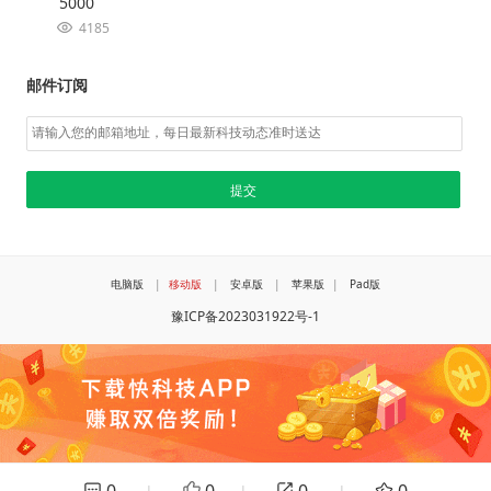
5000
4185
邮件订阅
电脑版
|
移动版
|
安卓版
|
苹果版
|
Pad版
豫ICP备2023031922号-1