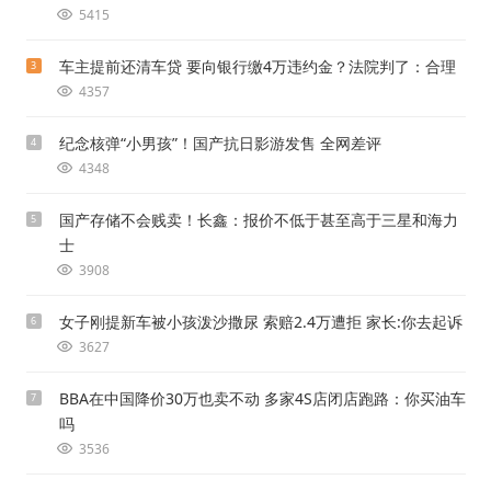
5415
车主提前还清车贷 要向银行缴4万违约金？法院判了：合理
3
4357
纪念核弹“小男孩”！国产抗日影游发售 全网差评
4
4348
国产存储不会贱卖！长鑫：报价不低于甚至高于三星和海力
5
士
3908
女子刚提新车被小孩泼沙撒尿 索赔2.4万遭拒 家长:你去起诉
6
3627
BBA在中国降价30万也卖不动 多家4S店闭店跑路：你买油车
7
吗
3536