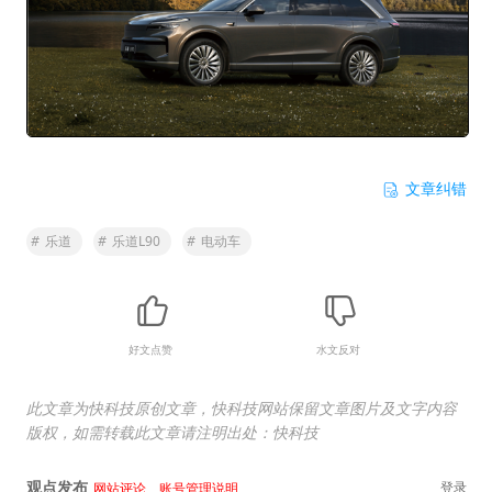
文章纠错
#
乐道
#
乐道L90
#
电动车
好文点赞
水文反对
此文章为快科技原创文章，快科技网站保留文章图片及文字内容
版权，如需转载此文章请注明出处：快科技
观点发布
登录
网站评论、账号管理说明