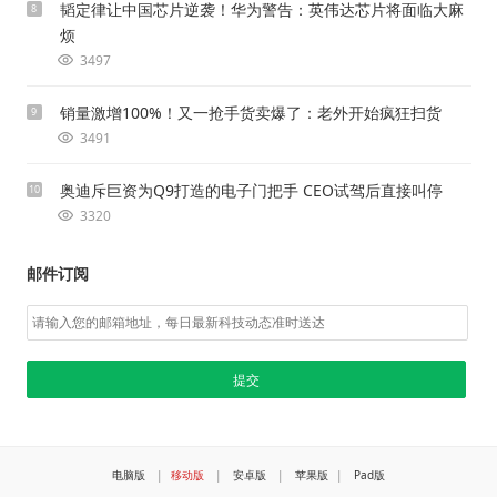
韬定律让中国芯片逆袭！华为警告：英伟达芯片将面临大麻
8
烦
3497
销量激增100%！又一抢手货卖爆了：老外开始疯狂扫货
9
3491
奥迪斥巨资为Q9打造的电子门把手 CEO试驾后直接叫停
10
3320
邮件订阅
电脑版
|
移动版
|
安卓版
|
苹果版
|
Pad版