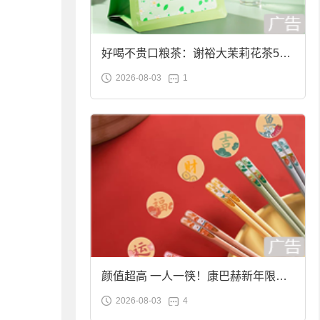
好喝不贵口粮茶：谢裕大茉莉花茶50g
2026-08-03
1
袋装9.9元到手
颜值超高 一人一筷！康巴赫新年限定
2026-08-03
4
合金筷子大促：19.9元