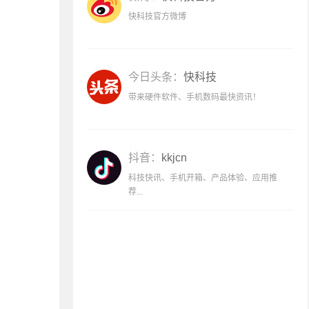
快科技官方微博
今日头条：
快科技
带来硬件软件、手机数码最快资讯！
抖音：
kkjcn
科技快讯、手机开箱、产品体验、应用推
荐...