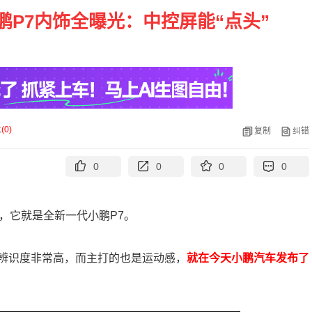
鹏P7内饰全曝光：中控屏能“点头”
论
(
0
)
复制
纠错
0
0
0
0
了，它就是全新一代小鹏P7。
辨识度非常高，而主打的也是运动感，
就在今天小鹏汽车发布了