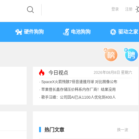
登录
注册
硬件狗狗
电池狗狗
驱动之家
今日视点
2026年08月8日 星期六
·
SpaceX火箭残骸7倍音速撞月球 对比图像公布
·
苹果借长鑫存储压价韩系内存厂商！结果没用
·
歌手汪峰：公司因AI已从1100人优化到400人
·
索尼旗舰电视上市：115寸、149999元
热门文章
换一波