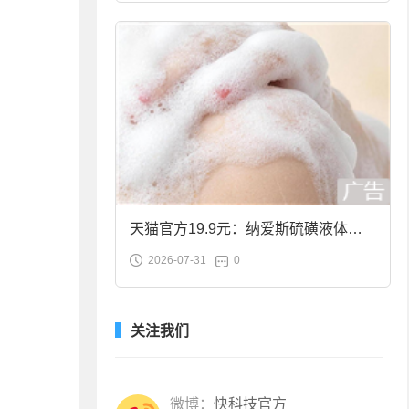
天猫官方19.9元：纳爱斯硫磺液体香
2026-07-31
0
皂2斤大促
关注我们
微博：
快科技官方