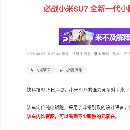
必战小米SU7 全新一代小
2025-08-05 16:37:44 出处：快科技 作者：
落木
编辑：落木
评
#
#
小鹏P7
小鹏汽车
快科技8月5日消息，小米SU7的强力竞争对手来
该车定位纯电轿跑，采用了非常别致的设计语言，
该车内饰官图，可以看到不少眼熟的元素在
。