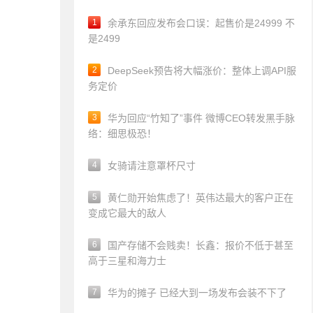
1
余承东回应发布会口误：起售价是24999 不
是2499
2
DeepSeek预告将大幅涨价：整体上调API服
务定价
3
华为回应“竹知了”事件 微博CEO转发黑手脉
络：细思极恐！
4
女骑请注意罩杯尺寸
5
黄仁勋开始焦虑了！英伟达最大的客户正在
变成它最大的敌人
6
国产存储不会贱卖！长鑫：报价不低于甚至
高于三星和海力士
7
华为的摊子 已经大到一场发布会装不下了