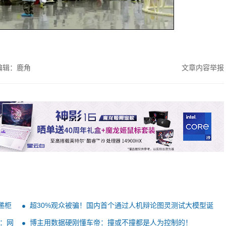
编辑：鹿角
文章内容举报
递柜
超30%观众被骗！国内首个通过人机辩论图灵测试大模型诞
生
：网
博主用数据硬刚懂车帝：撞或不撞都是人为控制的！