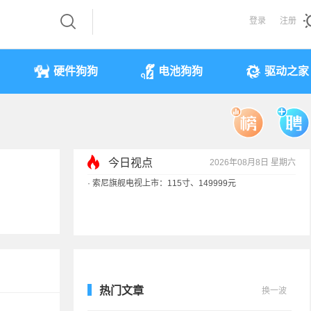
登录
注册
硬件狗狗
电池狗狗
驱动之家
今日视点
2026年08月8日 星期六
·
索尼旗舰电视上市：115寸、149999元
·
SpaceX火箭残骸7倍音速撞月球 对比图像公布
·
苹果借长鑫存储压价韩系内存厂商！结果没用
·
歌手汪峰：公司因AI已从1100人优化到400人
热门文章
换一波