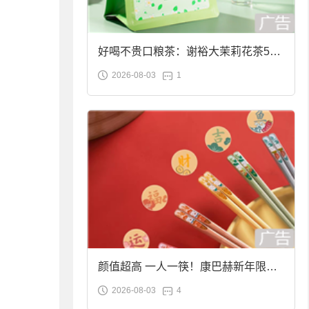
好喝不贵口粮茶：谢裕大茉莉花茶50g
2026-08-03
1
袋装9.9元到手
颜值超高 一人一筷！康巴赫新年限定
2026-08-03
4
合金筷子大促：19.9元