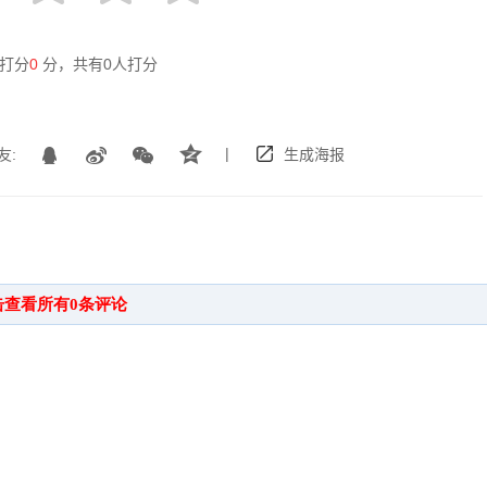
打分
0
分，共有
0
人打分
|
友:
生成海报