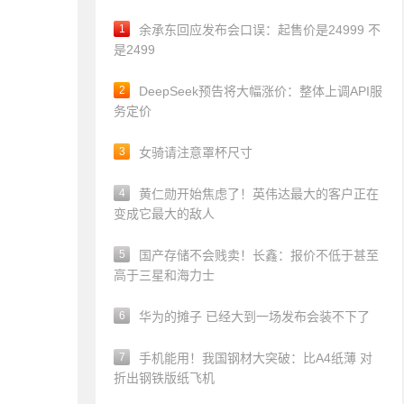
1
余承东回应发布会口误：起售价是24999 不
是2499
2
DeepSeek预告将大幅涨价：整体上调API服
务定价
3
女骑请注意罩杯尺寸
4
黄仁勋开始焦虑了！英伟达最大的客户正在
变成它最大的敌人
5
国产存储不会贱卖！长鑫：报价不低于甚至
高于三星和海力士
6
华为的摊子 已经大到一场发布会装不下了
7
手机能用！我国钢材大突破：比A4纸薄 对
折出钢铁版纸飞机