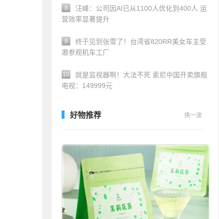
8
汪峰：公司因AI已从1100人优化到400人 运
营效率显著提升
9
终于见到张雪了！台湾省820RR美女车主受
邀参观机车工厂
10
就是监视器啊！大法不死 索尼中国开卖旗舰
电视：149999元
好物推荐
换一波