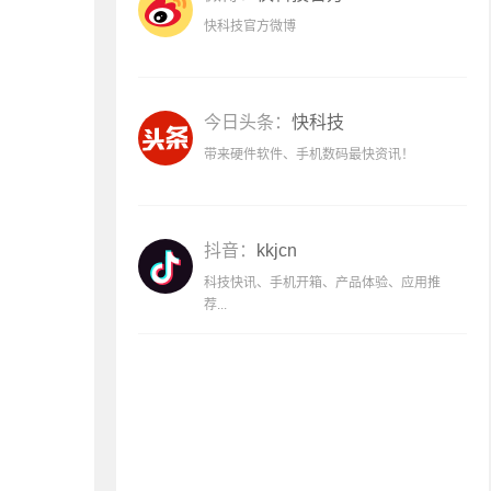
快科技官方微博
今日头条：
快科技
带来硬件软件、手机数码最快资讯！
抖音：
kkjcn
科技快讯、手机开箱、产品体验、应用推
荐...