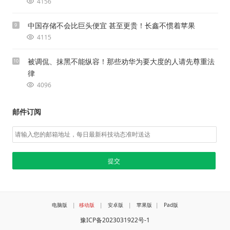
4156
中国存储不会比巨头便宜 甚至更贵！长鑫不惯着苹果
9
4115
被调侃、抹黑不能纵容！那些劝华为要大度的人请先尊重法
10
律
4096
邮件订阅
电脑版
|
移动版
|
安卓版
|
苹果版
|
Pad版
豫ICP备2023031922号-1