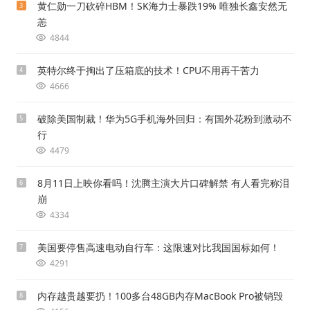
黄仁勋一刀砍碎HBM！SK海力士暴跌19% 唯独长鑫安然无
3
恙
4844
英特尔终于掏出了压箱底的技术！CPU不用再干苦力
4
4666
破除美国制裁！华为5G手机海外回归：有国外花粉到激动不
5
行
4479
8月11日上映你看吗！沈腾主演大片口碑解禁 有人看完称泪
6
崩
4334
美国要停售高速电动自行车：这限速对比我国国标如何！
7
4291
内存越贵越要扔！100多台48GB内存MacBook Pro被销毁
8