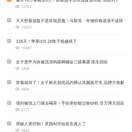
10703
天天想着崩盘不是坏就是蠢！马斯克：存储价格该涨不该跌
4
10585
326天！苹果iOS 26终于能越狱了
5
10492
女子患甲沟炎被流浪狗舔脚确诊三级暴露 医生回应
6
5408
穿着就掉了！女子称名创优品内裤让其颜面尽失 品牌方致歉
7
4846
强到被找上门请去喝茶！手绘美钞能过验钞机 百万博主回应
8
4127
突破人类控制！美国AI开始攻击真人了
9
3844