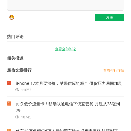
热门评论
查看全部评论
相关报道
最热文章排行
查看排行详情
iPhone 17本月要涨价：苹果供应链减产 供货压力瞬间加剧
1
11052
封杀低价流量卡！移动联通电信下便宜套餐 月租从28涨到
2
79
10745
修车18万保额仅6万！新能源车涉水报废遭拒赔 法院判了
3