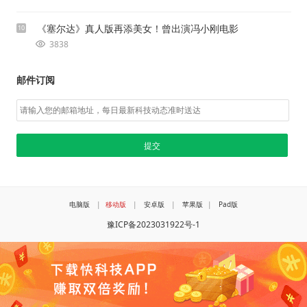
《塞尔达》真人版再添美女！曾出演冯小刚电影
10
3838
邮件订阅
电脑版
|
移动版
|
安卓版
|
苹果版
|
Pad版
豫ICP备2023031922号-1