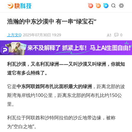
浩瀚的中东沙漠中 有一串“绿宝石”
上方文Q
2025年07月30日 19:29
0
利瓦沙漠，又名利瓦绿洲——又叫沙漠又叫绿洲，你就知
道它有多么特殊了。
它是
中东阿联酋阿布扎比面积最大的绿洲
，距离北部的波
斯湾海岸线约100公里，距离东北部的阿布扎比约150公
里。
利瓦位于阿联酋和沙特阿拉伯的沙丘地带边缘，被称
为“空白之地”。