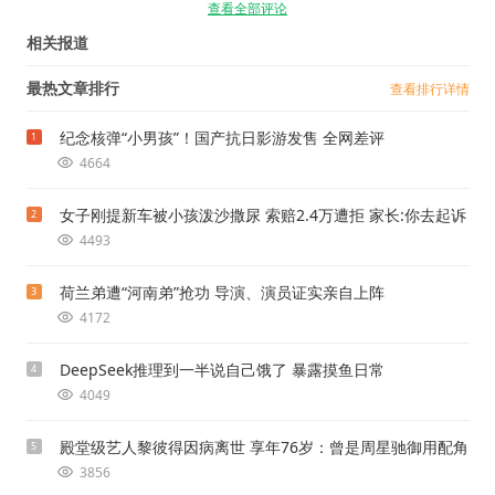
查看全部评论
相关报道
最热文章排行
查看排行详情
纪念核弹“小男孩”！国产抗日影游发售 全网差评
1
4664
女子刚提新车被小孩泼沙撒尿 索赔2.4万遭拒 家长:你去起诉
2
4493
荷兰弟遭“河南弟”抢功 导演、演员证实亲自上阵
3
4172
DeepSeek推理到一半说自己饿了 暴露摸鱼日常
4
4049
殿堂级艺人黎彼得因病离世 享年76岁：曾是周星驰御用配角
5
3856