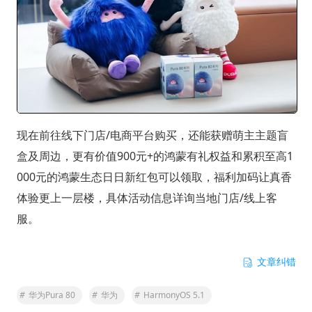
现在前往线下门店/电商平台购买，还能获赠萌主主题盲
盒及周边，更有价值900元+的鸿蒙有礼权益和累积至高1
000元的鸿蒙生态日日新红包可以领取，福利加码让真香
体验更上一层楼，具体活动信息详询当地门店/线上客
服。
文章纠错
#
华为Pura 80
#
华为
#
HarmonyOS 5.1