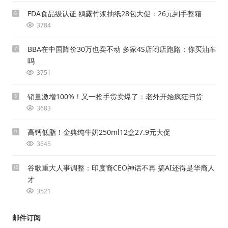
FDA食品级认证 鸥露竹浆抽纸28包大促：26元到手整箱
6
3784
BBA在中国降价30万也卖不动 多家4S店闭店跑路：你买油车
7
吗
3751
销量激增100%！又一抢手货卖爆了：老外开始疯狂扫货
8
3683
高钙低脂！金典纯牛奶250ml12盒27.9元大促
9
3545
谷歌重大人事调整：印度裔CEO神话不再 搞AI还得是华裔人
10
才
3521
邮件订阅