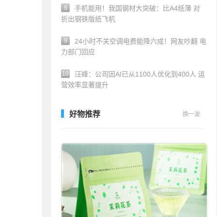
8
手机能用！我国钢材大突破：比A4纸薄 对
折出钢铁版纸飞机
9
24小时不关空调电费能降六成！网友吵翻 电
力部门回应
10
汪峰：公司因AI已从1100人优化到400人 运
营效率显著提升
好物推荐
换一波