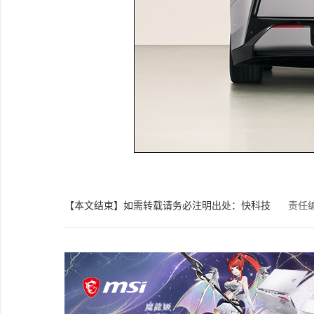
【本文结束】如需转载请务必注明出处：快科技
责任