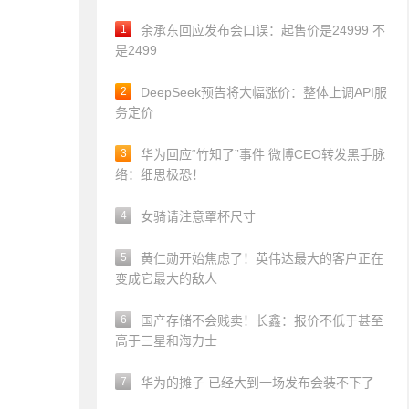
1
余承东回应发布会口误：起售价是24999 不
是2499
2
DeepSeek预告将大幅涨价：整体上调API服
务定价
3
华为回应“竹知了”事件 微博CEO转发黑手脉
络：细思极恐！
4
女骑请注意罩杯尺寸
5
黄仁勋开始焦虑了！英伟达最大的客户正在
变成它最大的敌人
6
国产存储不会贱卖！长鑫：报价不低于甚至
高于三星和海力士
7
华为的摊子 已经大到一场发布会装不下了