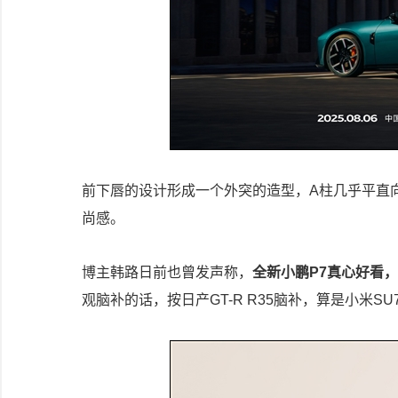
前下唇的设计形成一个外突的造型，A柱几乎平直
尚感。
博主韩路日前也曾发声称，
全新小鹏P7真心好看
观脑补的话，按日产GT-R R35脑补，算是小米S