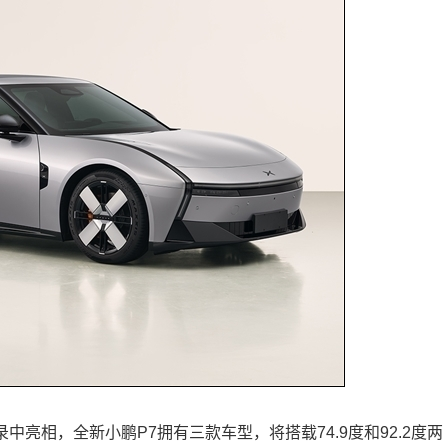
中亮相，全新小鹏P7拥有三款车型，将搭载74.9度和92.2度两