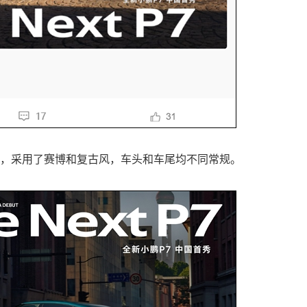
特，采用了赛博和复古风，车头和车尾均不同常规。