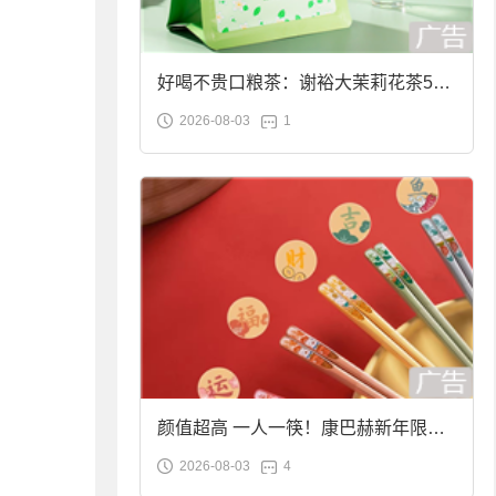
好喝不贵口粮茶：谢裕大茉莉花茶50g
2026-08-03
1
袋装9.9元到手
颜值超高 一人一筷！康巴赫新年限定
2026-08-03
4
合金筷子大促：19.9元