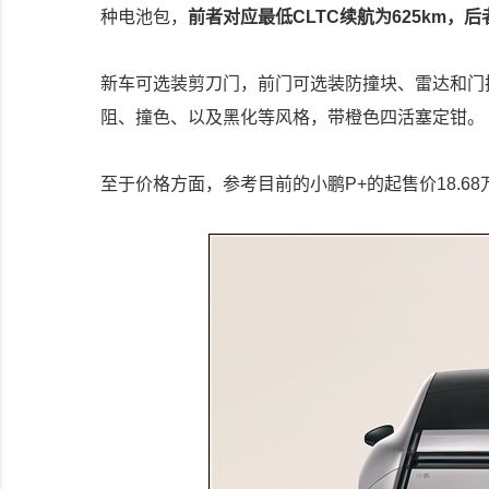
种电池包，
前者对应最低CLTC续航为625km，后
新车可选装剪刀门，前门可选装防撞块、雷达和门
阻、撞色、以及黑化等风格，带橙色四活塞定钳。
至于价格方面，参考目前的小鹏P+的起售价18.6