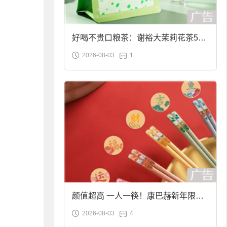
好喝不贵口粮茶：谢裕大茉莉花茶50g
2026-08-03
1
袋装9.9元到手
颜值超高 一人一筷！康巴赫新年限定
2026-08-03
4
合金筷子大促：19.9元