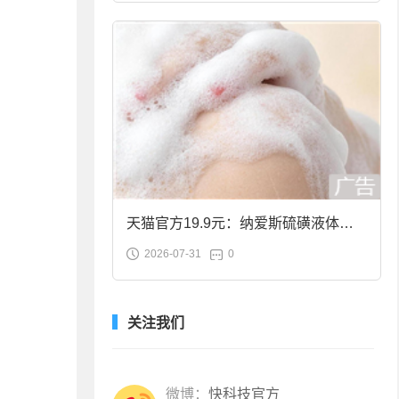
天猫官方19.9元：纳爱斯硫磺液体香
2026-07-31
0
皂2斤大促
关注我们
微博：
快科技官方