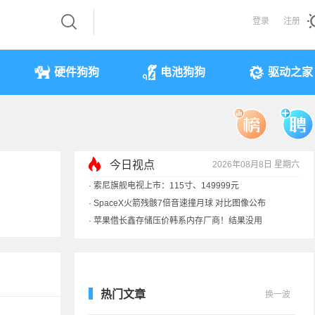
登录
注册
硬件狗狗
电池狗狗
驱动之家
·
索尼旗舰电视上市：115寸、149999元
今日视点
2026年08月8日 星期六
·
SpaceX火箭残骸7倍音速撞月球 对比图像公布
·
苹果借长鑫存储压价韩系内存厂商！结果没用
·
歌手汪峰：公司因AI已从1100人优化到400人
热门文章
换一波