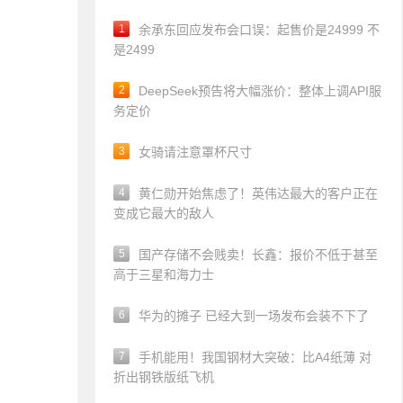
1
余承东回应发布会口误：起售价是24999 不
是2499
2
DeepSeek预告将大幅涨价：整体上调API服
务定价
3
女骑请注意罩杯尺寸
4
黄仁勋开始焦虑了！英伟达最大的客户正在
变成它最大的敌人
5
国产存储不会贱卖！长鑫：报价不低于甚至
高于三星和海力士
6
华为的摊子 已经大到一场发布会装不下了
7
手机能用！我国钢材大突破：比A4纸薄 对
折出钢铁版纸飞机