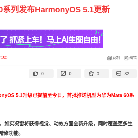
系列发布HarmonyOS 5.1更新
论
(
32
)
复制
纠错
0
0
0
32
onyOS 5.1升级已提前至今日，首批推送机型为华为Mate 60系
验，
如实况窗将获得视觉、动效方面全新升级，同时覆盖更多生
精修功能。