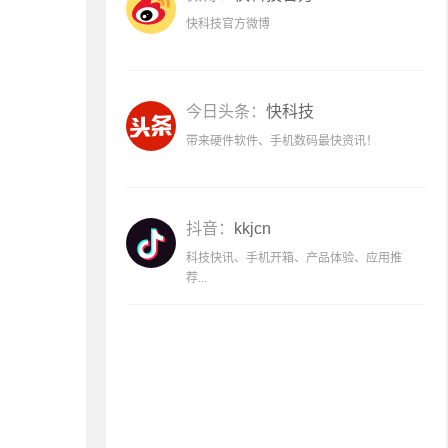
快科技官方微博
今日头条：
快科技
带来硬件软件、手机数码最快资讯！
抖音：
kkjcn
科技快讯、手机开箱、产品体验、应用推
荐...