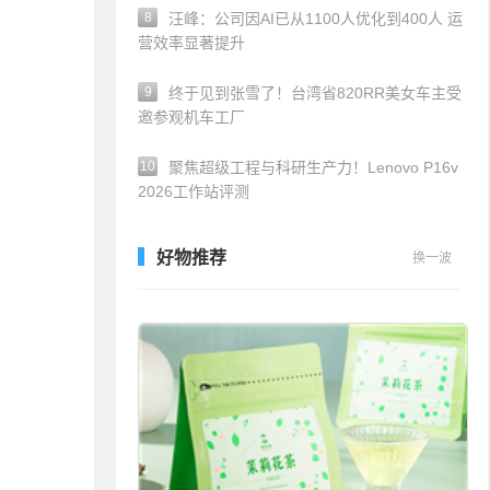
8
汪峰：公司因AI已从1100人优化到400人 运
营效率显著提升
9
终于见到张雪了！台湾省820RR美女车主受
邀参观机车工厂
10
聚焦超级工程与科研生产力！Lenovo P16v
2026工作站评测
好物推荐
换一波