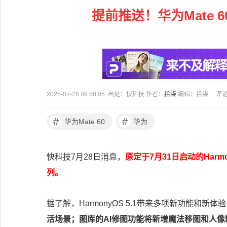
提前推送！华为Mate 60
2025-07-28 09:58:05 出处：快科技 作者：
拾柒
编辑：拾柒
评
#
#
华为Mate 60
华为
快科技7月28日消息，
原定于7月31日启动的Harm
列。
据了解，HarmonyOS 5.1带来多项新功能和新体
活场景；图库的AI修图功能将新增魔法移图和人像