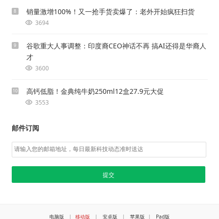
销量激增100%！又一抢手货卖爆了：老外开始疯狂扫货
8
3694
谷歌重大人事调整：印度裔CEO神话不再 搞AI还得是华裔人
9
才
3600
高钙低脂！金典纯牛奶250ml12盒27.9元大促
10
3553
邮件订阅
电脑版
|
移动版
|
安卓版
|
苹果版
|
Pad版