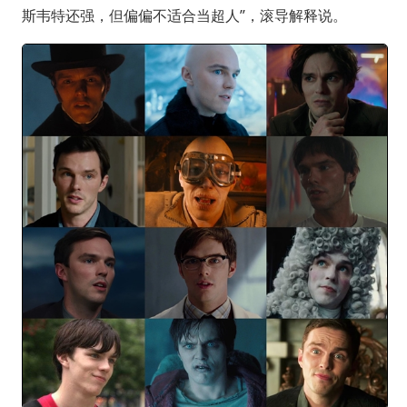
斯韦特还强，但偏偏不适合当超人”，滚导解释说。