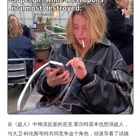
在《超人》中饰演反派的尼克·霍尔特原本也想演超人，
与大卫·科伦斯韦特共同竞争这个角色，但滚导看了试镜