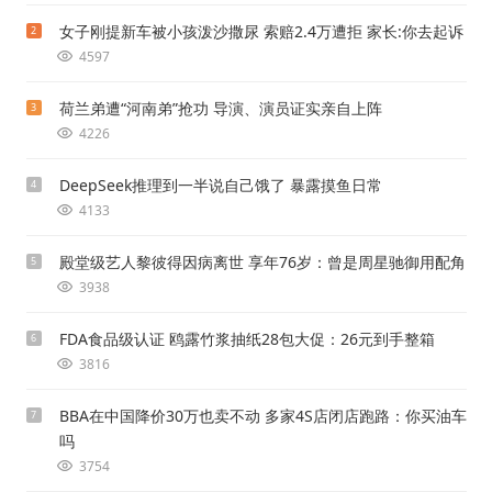
女子刚提新车被小孩泼沙撒尿 索赔2.4万遭拒 家长:你去起诉
2
4597
荷兰弟遭“河南弟”抢功 导演、演员证实亲自上阵
3
4226
DeepSeek推理到一半说自己饿了 暴露摸鱼日常
4
4133
殿堂级艺人黎彼得因病离世 享年76岁：曾是周星驰御用配角
5
3938
FDA食品级认证 鸥露竹浆抽纸28包大促：26元到手整箱
6
3816
BBA在中国降价30万也卖不动 多家4S店闭店跑路：你买油车
7
吗
3754