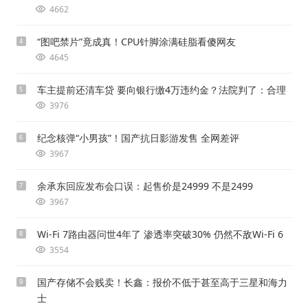
4662
“图吧禁片”竟成真！CPU针脚涂满硅脂看傻网友
4
4645
车主提前还清车贷 要向银行缴4万违约金？法院判了：合理
5
3976
纪念核弹“小男孩”！国产抗日影游发售 全网差评
6
3967
余承东回应发布会口误：起售价是24999 不是2499
7
3967
Wi-Fi 7路由器问世4年了 渗透率突破30% 仍然不敌Wi-Fi 6
8
3554
国产存储不会贱卖！长鑫：报价不低于甚至高于三星和海力
9
士