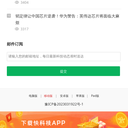
3404
韬定律让中国芯片逆袭！华为警告：英伟达芯片将面临大麻
10
烦
3317
邮件订阅
电脑版
|
移动版
|
安卓版
|
苹果版
|
Pad版
豫ICP备2023031922号-1