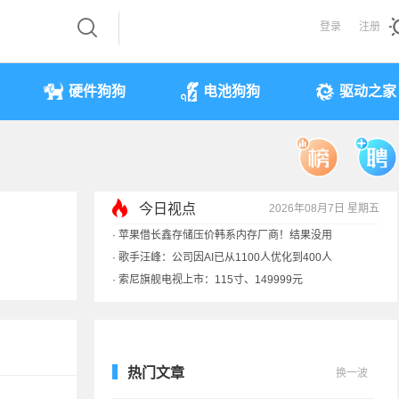
登录
注册
硬件狗狗
电池狗狗
驱动之家
今日视点
2026年08月7日 星期五
·
索尼旗舰电视上市：115寸、149999元
·
SpaceX火箭残骸7倍音速撞月球 对比图像公布
·
苹果借长鑫存储压价韩系内存厂商！结果没用
·
歌手汪峰：公司因AI已从1100人优化到400人
热门文章
换一波