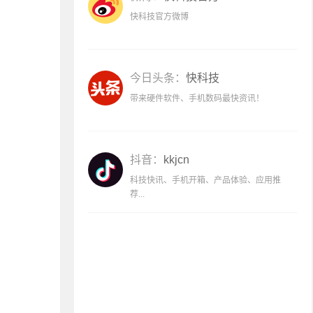
快科技官方微博
今日头条：
快科技
带来硬件软件、手机数码最快资讯！
抖音：
kkjcn
科技快讯、手机开箱、产品体验、应用推
荐...