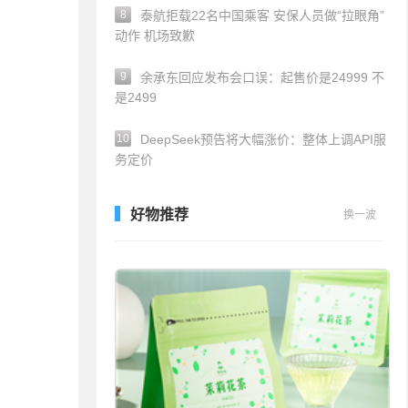
8
泰航拒载22名中国乘客 安保人员做“拉眼角”
动作 机场致歉
9
余承东回应发布会口误：起售价是24999 不
是2499
10
DeepSeek预告将大幅涨价：整体上调API服
务定价
好物推荐
换一波