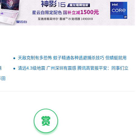
天敌克制有多恐怖 蚊子精通各种逃避捕杀技巧 但蜻蜓就用
两招
辆
清远4.3级地震 广州深圳有震感 腾讯高管报平安：同事们立
刻冲出办公室
丰田