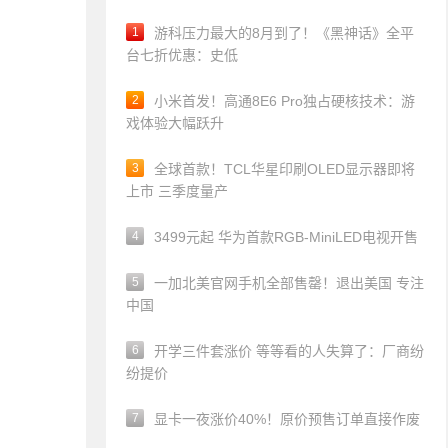
1
游科压力最大的8月到了！《黑神话》全平
台七折优惠：史低
2
小米首发！高通8E6 Pro独占硬核技术：游
戏体验大幅跃升
3
全球首款！TCL华星印刷OLED显示器即将
上市 三季度量产
4
3499元起 华为首款RGB-MiniLED电视开售
5
一加北美官网手机全部售罄！退出美国 专注
中国
6
开学三件套涨价 等等看的人失算了：厂商纷
纷提价
7
显卡一夜涨价40%！原价预售订单直接作废