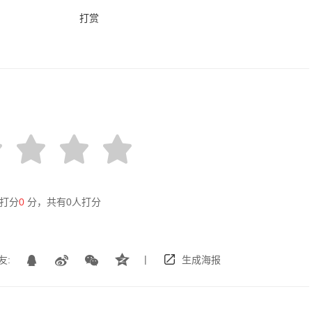
打赏
打分
0
分，共有
0
人打分
|
友:
生成海报