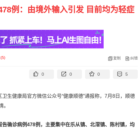
78例：由境外输入引发 目前均为轻症
论
(
5
)
复制
纠错
0
0
0
5
区卫生健康局官方微信公众号“健康顺德”通报称，7月8日，顺德
情。
报告确诊病例478例，主要集中在乐从镇、北滘镇、陈村镇，均