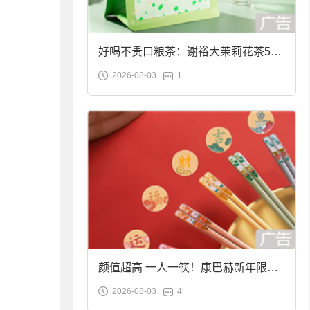
好喝不贵口粮茶：谢裕大茉莉花茶50g
2026-08-03
1
袋装9.9元到手
颜值超高 一人一筷！康巴赫新年限定
2026-08-03
4
合金筷子大促：19.9元