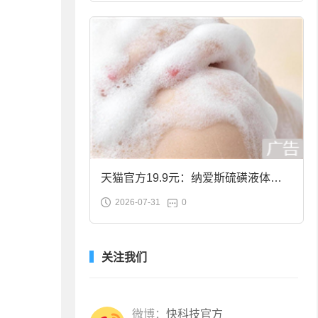
天猫官方19.9元：纳爱斯硫磺液体香
2026-07-31
0
皂2斤大促
关注我们
微博：
快科技官方