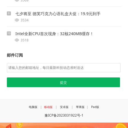
3569
七夕将至 德芙巧克力心语礼盒大促：19.9元到手
9
3534
Intel全新CPU首次现身：32核240MB缓存！
10
3518
邮件订阅
电脑版
|
移动版
|
安卓版
|
苹果版
|
Pad版
豫ICP备2023031922号-1