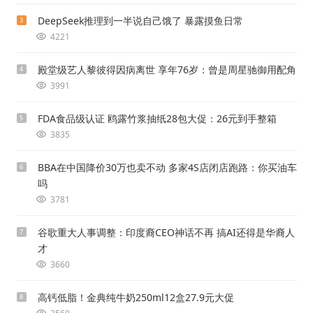
DeepSeek推理到一半说自己饿了 暴露摸鱼日常
3
4221
殿堂级艺人黎彼得因病离世 享年76岁：曾是周星驰御用配角
4
3991
FDA食品级认证 鸥露竹浆抽纸28包大促：26元到手整箱
5
3835
BBA在中国降价30万也卖不动 多家4S店闭店跑路：你买油车
6
吗
3781
谷歌重大人事调整：印度裔CEO神话不再 搞AI还得是华裔人
7
才
3660
高钙低脂！金典纯牛奶250ml12盒27.9元大促
8