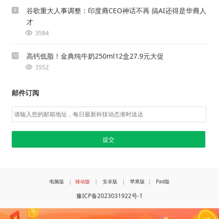
谷歌重大人事调整：印度裔CEO神话不再 搞AI还得是华裔人
9
才
3584
高钙低脂！金典纯牛奶250ml12盒27.9元大促
10
3552
邮件订阅
电脑版
|
移动版
|
安卓版
|
苹果版
|
Pad版
豫ICP备2023031922号-1