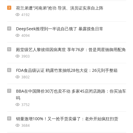
荷兰弟遭“河南弟”抢功 导演、演员证实亲自上阵
3
4192
DeepSeek推理到一半说自己饿了 暴露摸鱼日常
4
4094
殿堂级艺人黎彼得因病离世 享年76岁：曾是周星驰御用配角
5
3903
FDA食品级认证 鸥露竹浆抽纸28包大促：26元到手整箱
6
3802
BBA在中国降价30万也卖不动 多家4S店闭店跑路：你买油车
7
吗
3752
销量激增100%！又一抢手货卖爆了：老外开始疯狂扫货
8
3684