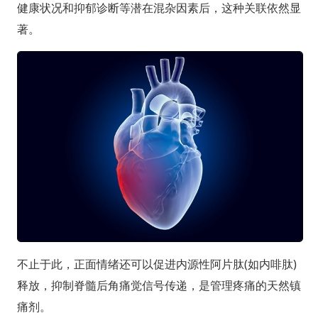
健康状况和抑郁诊断等潜在混杂因素后，这种关联依然显
著。
不止于此，正面情绪还可以促进内源性阿片肽(如内啡肽)
释放，抑制脊髓后角痛觉信号传递，是管理疼痛的天然镇
痛剂。