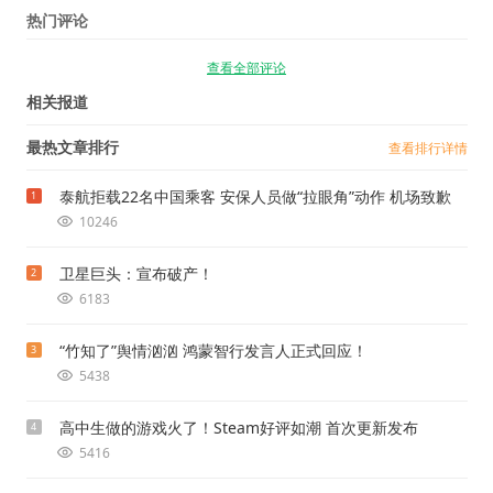
热门评论
查看全部评论
相关报道
最热文章排行
查看排行详情
泰航拒载22名中国乘客 安保人员做“拉眼角”动作 机场致歉
1
10246
卫星巨头：宣布破产！
2
6183
“竹知了”舆情汹汹 鸿蒙智行发言人正式回应！
3
5438
高中生做的游戏火了！Steam好评如潮 首次更新发布
4
5416