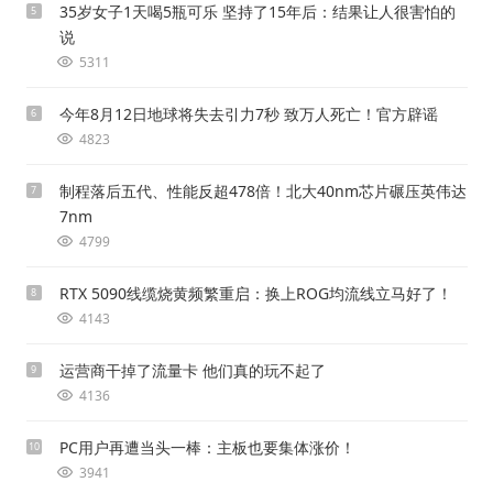
35岁女子1天喝5瓶可乐 坚持了15年后：结果让人很害怕的
5
说
5311
今年8月12日地球将失去引力7秒 致万人死亡！官方辟谣
6
4823
制程落后五代、性能反超478倍！北大40nm芯片碾压英伟达
7
7nm
4799
RTX 5090线缆烧黄频繁重启：换上ROG均流线立马好了！
8
4143
运营商干掉了流量卡 他们真的玩不起了
9
4136
PC用户再遭当头一棒：主板也要集体涨价！
10
3941