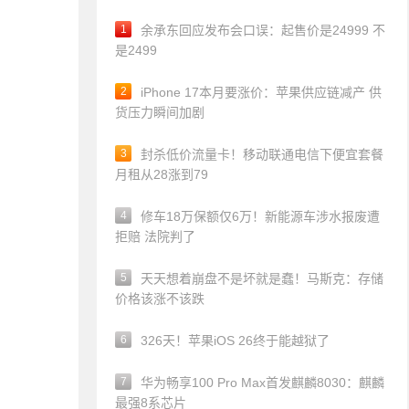
1
余承东回应发布会口误：起售价是24999 不
是2499
2
iPhone 17本月要涨价：苹果供应链减产 供
货压力瞬间加剧
3
封杀低价流量卡！移动联通电信下便宜套餐
月租从28涨到79
4
修车18万保额仅6万！新能源车涉水报废遭
拒赔 法院判了
5
天天想着崩盘不是坏就是蠢！马斯克：存储
价格该涨不该跌
6
326天！苹果iOS 26终于能越狱了
7
华为畅享100 Pro Max首发麒麟8030：麒麟
最强8系芯片