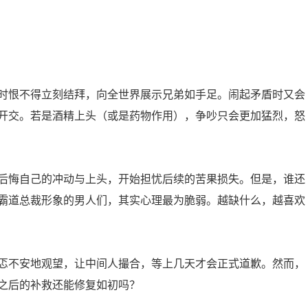
时恨不得立刻结拜，向全世界展示兄弟如手足。闹起矛盾时又会
开交。若是酒精上头（或是药物作用），争吵只会更加猛烈，怒
后悔自己的冲动与上头，开始担忧后续的苦果损失。但是，谁还
霸道总裁形象的男人们，其实心理最为脆弱。越缺什么，越喜欢
忑不安地观望，让中间人撮合，等上几天才会正式道歉。然而，
之后的补救还能修复如初吗？