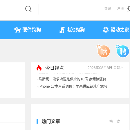
登录
注册
硬件狗狗
电池狗狗
驱动之家
今日视点
2026年08月8日 星期六
·
iPhone 17本月或调价：苹果供应链减产30%
·
享界G9测试被质疑AI合成 实拍视频终结流言
·
新能源车涉水后报废 是否可以全损理赔
·
马斯克：需求增速是供应的10倍 存储该涨价
热门文章
换一波