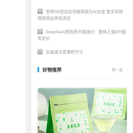
8
享界G9泥坑实测被质疑为AI合成 更多实拍
视频流出终结流言
9
DeepSeek预告将大幅涨价：整体上调API服
务定价
10
女骑请注意罩杯尺寸
好物推荐
换一波