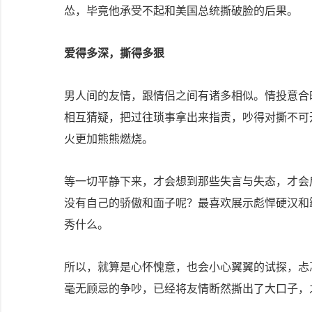
怂，毕竟他承受不起和美国总统撕破脸的后果。
爱得多深，撕得多狠
男人间的友情，跟情侣之间有诸多相似。情投意合
相互猜疑，把过往琐事拿出来指责，吵得对撕不可
火更加熊熊燃烧。
等一切平静下来，才会想到那些失言与失态，才会
没有自己的骄傲和面子呢？最喜欢展示彪悍硬汉和
秀什么。
所以，就算是心怀愧意，也会小心翼翼的试探，忐
毫无顾忌的争吵，已经将友情断然撕出了大口子，