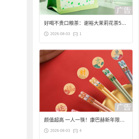
好喝不贵口粮茶：谢裕大茉莉花茶50g
2026-08-03
1
袋装9.9元到手
颜值超高 一人一筷！康巴赫新年限定
2026-08-03
4
合金筷子大促：19.9元