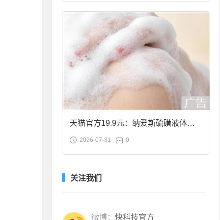
天猫官方19.9元：纳爱斯硫磺液体香
2026-07-31
0
皂2斤大促
关注我们
微博：
快科技官方