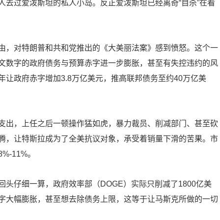
人去过爱泼斯坦的私人小岛。反正爱泼斯坦已经离奇“自杀”在看
由，对特朗普和共和党推出的《大美丽法案》感到愤怒。这个一
文数字的政府债务与预算赤字进一步膨胀，甚至有失控违约的风
让政府赤字增加3.8万亿美元，推高联邦债务至约40万亿美
支出，上任之后一顿操作猛如虎，暴力裁员、削减部门、甚至砍
腾，让特斯拉成为了全美抗议对象，承受着销量下滑的苦果。市
-11%。
头仔细一算，政府效率部（DOGE）实际只削减了1800亿美
字大幅膨胀，甚至想去除债务上限，这等于让马斯克所做的一切