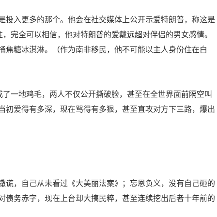
是投入更多的那个。他会在社交媒体上公开示爱特朗普，称这是
过往，完全可以相信，他对特朗普的爱戴远超对伴侣的男女感情。
桶焦糖冰淇淋。（作为南非移民，他不可能以主人身份住在白
变成了一地鸡毛，两人不仅公开撕破脸，甚至在全世界面前隔空叫
当初爱得有多深，现在骂得有多狠，甚至直攻对方下三路，爆出
撒谎，自己从未看过《大美丽法案》；忘恩负义，没有自己砸的
对债务赤字，现在上台却大搞民粹，甚至连续挖出后者十年前的