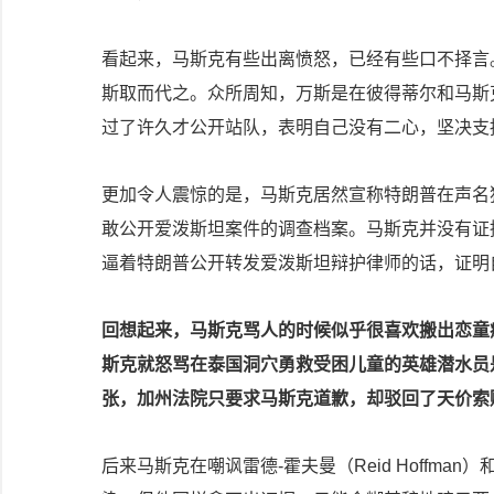
看起来，马斯克有些出离愤怒，已经有些口不择言
斯取而代之。众所周知，万斯是在彼得蒂尔和马斯
过了许久才公开站队，表明自己没有二心，坚决支
更加令人震惊的是，马斯克居然宣称特朗普在声名狼藉的恋
敢公开爱泼斯坦案件的调查档案。马斯克并没有证
逼着特朗普公开转发爱泼斯坦辩护律师的话，证明
回想起来，马斯克骂人的时候似乎很喜欢搬出恋童
斯克就怒骂在泰国洞穴勇救受困儿童的英雄潜水员
张，加州法院只要求马斯克道歉，却驳回了天价索
后来马斯克在嘲讽雷德-霍夫曼（Reid Hoffm