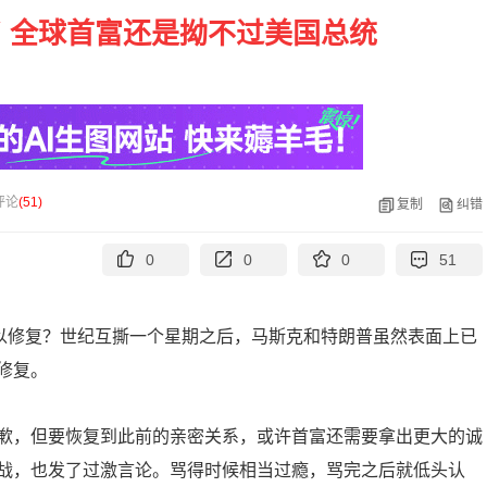
 全球首富还是拗不过美国总统
评论
(
51
)
复制
纠错
0
0
0
51
可以修复？世纪互撕一个星期之后，马斯克和特朗普虽然表面上已
修复。
歉，但要恢复到此前的亲密关系，或许首富还需要拿出更大的诚
战，也发了过激言论。骂得时候相当过瘾，骂完之后就低头认