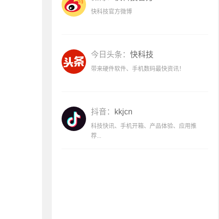
快科技官方微博
今日头条：
快科技
带来硬件软件、手机数码最快资讯！
抖音：
kkjcn
科技快讯、手机开箱、产品体验、应用推
荐...