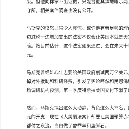
染。但他同样拿不出证据，只能含糊其辞地暗示两
守所，相关案件调查也没有公开。
马斯克的愤怒显得令人震惊。或许他有着足够的理
边减税一边增加支出的法案不仅会让美国本就是天
险。按目前估计，这个法案如果通过，会在未来十年
元。
马斯克曾经雄心壮志要给美国政府削减两万亿美元
掉对外援助和科研经费，引发了舆论哗然和民怨沸
场调研机构预测，第一季度特斯拉美国交付下滑了8%
然而，马斯克搞出这么大动静，背负这么大骂名，回
元的开支，现在《大美丽法案》却要让美国预算赤
都付之东流，白白做了替罪羊和垫脚石。