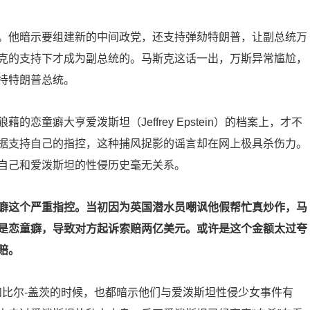
。他暗示要组建新的中间政党，还支持弹劾特朗普，让副总统万
克的支持下才成为副总统的。马斯克这话一出，万斯异常尴尬，
持特朗普总统。
童癖大亨爱泼斯坦（Jeffrey Epstein）的档案上，才不
据支持自己的指控，这种捕风捉影的谣言却在网上极具杀伤力。
自己和爱泼斯坦的性侵历史毫无关系。
癖这个严重指控。当初因为英国潜水员嘲讽他假帮忙真炒作，马
是恋童癖，导致对方起诉索赔两亿美元。或许是这个金额太过夸
赔。
an）和比尔-盖茨的时候，也都暗示他们与爱泼斯坦性侵少女事件有