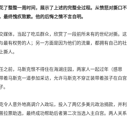
花了整整一周时间，展示了上述的完整全过程。从愤怒对撕口不
，最终愧疚致歉。他的后悔之情不言自明。
交媒体，当起了吃瓜群众，欣赏了一段前所未有的世纪对撕。这
与最有权势的人；另一方面是因为他们的流量，都拥有自己的社
上撕人。
任之前，马斯克恨不得住在海湖庄园，两家人一起过年（感恩
带着马斯克一道参加采访，允许马斯克不穿正装带着孩子在白宫
子。
克令人意外地高调介入政坛，投入了两亿多美元政治捐款，并利
普拉票助选，最终成功帮助后者第二次当选入主白宫。两人关系