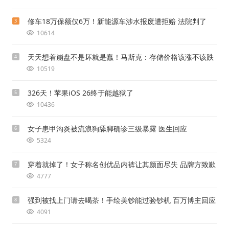
修车18万保额仅6万！新能源车涉水报废遭拒赔 法院判了
3
10614
天天想着崩盘不是坏就是蠢！马斯克：存储价格该涨不该跌
4
10519
326天！苹果iOS 26终于能越狱了
5
10436
女子患甲沟炎被流浪狗舔脚确诊三级暴露 医生回应
6
5324
穿着就掉了！女子称名创优品内裤让其颜面尽失 品牌方致歉
7
4777
强到被找上门请去喝茶！手绘美钞能过验钞机 百万博主回应
8
4091