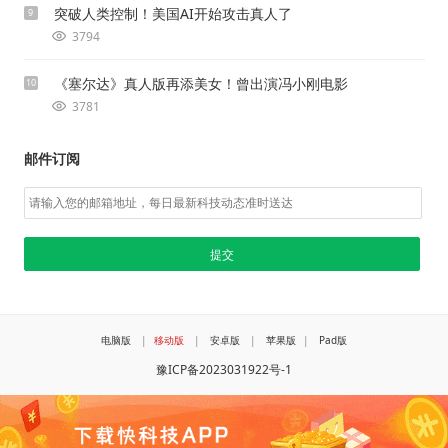
突破人类控制！美国AI开始攻击真人了
9
3794
《塞尔达》真人版再添美女！曾出演冯小刚电影
10
3781
邮件订阅
电脑版
|
移动版
|
安卓版
|
苹果版
|
Pad版
豫ICP备2023031922号-1