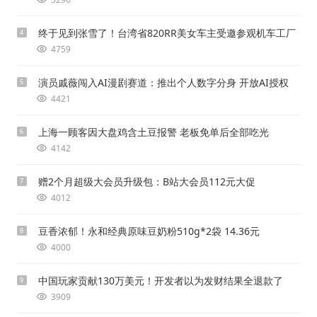
终于见到张雪了！台湾省820RR美女车主受邀参观机车工厂
4
4759
演员戚薇闯入AI漫剧赛道：推出个人数字分身 开放AI授权
5
4421
上海一顾客因大盘鸡含土豆报警 老板免单后全部吃光
6
4142
赠2个月超级大会员升级包：B站大会员112元大促
7
4012
豆香浓郁！永和经典原味豆奶粉510g*2袋 14.36元
8
4000
中国玩家贡献130万美元！开发者以为发财结果全退款了
9
3909