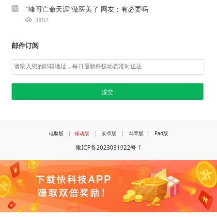
“峰哥亡命天涯”做医美了 网友：有必要吗
10
3802
邮件订阅
电脑版
|
移动版
|
安卓版
|
苹果版
|
Pad版
豫ICP备2023031922号-1