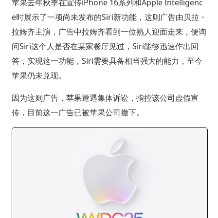
苹果去年秋季在宣传iPhone 16系列和Apple Intelligenc
e时展示了一项尚未发布的Siri新功能，这则广告由贝拉・
拉姆齐主演，广告中拉姆齐看到一位熟人迎面走来，便询
问Siri这个人是否在某家餐厅见过，Siri能够迅速作出回
答，实现这一功能，Siri需要具备相当强大的能力，至今
苹果仍未兑现。
因为这则广告，苹果遭遇集体诉讼，指控该公司虚假宣
传，目前这一广告已被苹果公司撤下。