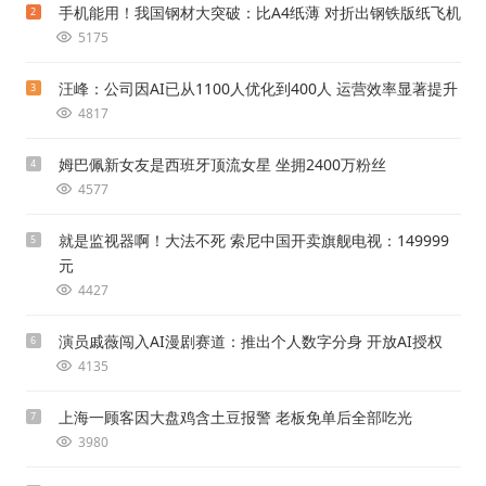
手机能用！我国钢材大突破：比A4纸薄 对折出钢铁版纸飞机
2
5175
汪峰：公司因AI已从1100人优化到400人 运营效率显著提升
3
4817
姆巴佩新女友是西班牙顶流女星 坐拥2400万粉丝
4
4577
就是监视器啊！大法不死 索尼中国开卖旗舰电视：149999
5
元
4427
演员戚薇闯入AI漫剧赛道：推出个人数字分身 开放AI授权
6
4135
上海一顾客因大盘鸡含土豆报警 老板免单后全部吃光
7
3980