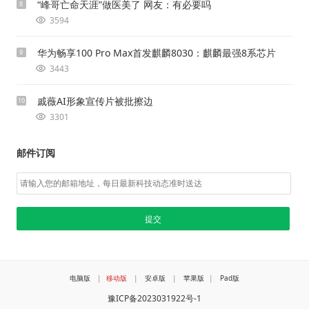
“峰哥亡命天涯”做医美了 网友：有必要吗
8
3594
华为畅享100 Pro Max首发麒麟8030：麒麟最强8系芯片
9
3443
戚薇AI形象宣传片被批擦边
10
3301
邮件订阅
电脑版
|
移动版
|
安卓版
|
苹果版
|
Pad版
豫ICP备2023031922号-1